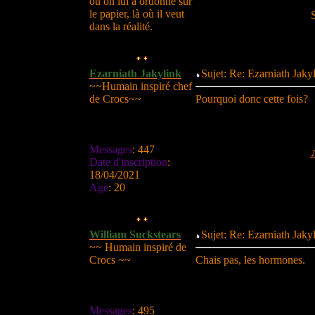
où on lui a ordonné sur
le papier, là où il veut
dans la réalité.
Ezarniath Jakylink
Sujet: Re: Ezarniath Jak
~~Humain inspiré chef
de Crocs~~
Pourquoi donc cette fois?
Messages
:
447
Date d'inscription
:
18/04/2021
Age
:
20
William Suckstears
Sujet: Re: Ezarniath Jak
~~ Humain inspiré de
Crocs ~~
Chais pas, les hormones.
Messages
:
495