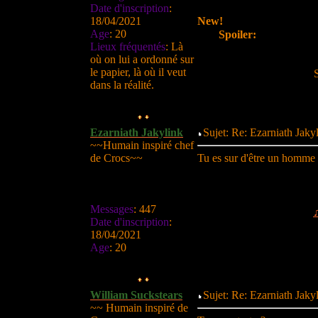
Date d'inscription
:
18/04/2021
New!
Age
:
20
Spoiler:
Lieux fréquentés
:
Là
où on lui a ordonné sur
le papier, là où il veut
dans la réalité.
Ezarniath Jakylink
Sujet: Re: Ezarniath Jak
~~Humain inspiré chef
de Crocs~~
Tu es sur d'être un homme 
Messages
:
447
Date d'inscription
:
18/04/2021
Age
:
20
William Suckstears
Sujet: Re: Ezarniath Jak
~~ Humain inspiré de