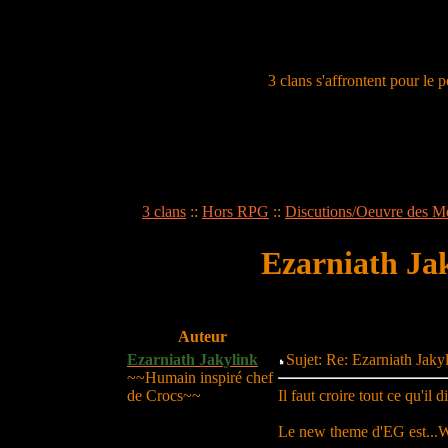
3 clans s'affrontent pour le
3 clans
::
Hors RPG
::
Discutions/Oeuvre des 
Ezarniath Jak
Auteur
Ezarniath Jakylink
Sujet: Re: Ezarniath Jak
~~Humain inspiré chef
de Crocs~~
Il faut croire tout ce qu'il 
Le new theme d'EG e