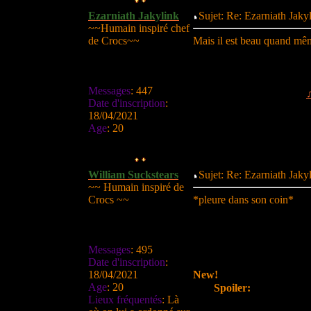
Ezarniath Jakylink
Sujet: Re: Ezarniath Jak
~~Humain inspiré chef
de Crocs~~
Mais il est beau quand mê
Messages
:
447
Date d'inscription
:
18/04/2021
Age
:
20
William Suckstears
Sujet: Re: Ezarniath Jak
~~ Humain inspiré de
Crocs ~~
*pleure dans son coin*
Messages
:
495
Date d'inscription
:
18/04/2021
New!
Age
:
20
Spoiler:
Lieux fréquentés
:
Là