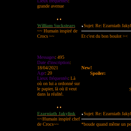
Lieux fréquentés
:
grande avenue
William Suckstears
Sujet: Re: Ezarniath Jak
~~ Humain inspiré de
Crocs ~~
Et c'est du bon boulot ><
Messages
:
495
Date d'inscription
:
18/04/2021
New!
Age
:
20
Spoiler:
Lieux fréquentés
:
Là
où on lui a ordonné sur
le papier, là où il veut
dans la réalité.
Ezarniath Jakylink
Sujet: Re: Ezarniath Jak
~~Humain inspiré chef
de Crocs~~
*boude quand même un peu