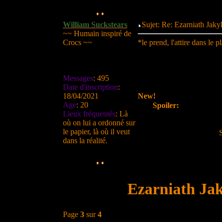
William Suckstears
Sujet: Re: Ezarniath Jak
~~ Humain inspiré de
Crocs ~~
*le prend, l'attire dans
Messages
:
495
Date d'inscription
:
18/04/2021
New!
Age
:
20
Spoiler:
Lieux fréquentés
:
Là
où on lui a ordonné sur
le papier, là où il veut
dans la réalité.
Ezarniath Jak
Page
3
sur
4