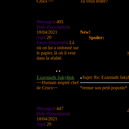
Crocs ~~
Tu veux tester?
Messages
:
495
Date d'inscription
:
18/04/2021
New!
Age
:
20
Spoiler:
Lieux fréquentés
:
Là
où on lui a ordonné sur
le papier, là où il veut
dans la réalité.
Ezarniath Jakylink
Sujet: Re: Ezarniath Jak
~~Humain inspiré chef
de Crocs~~
*remue son petit popotin*
Messages
:
447
Date d'inscription
:
18/04/2021
Age
:
20