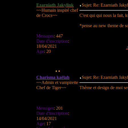
Ezarniath Jakylink
Sujet: Re: Ezarniath Jak
~~Humain inspiré chef
de Crocs~~
C'est qui qui nous la fait, k
*pense au new theme de so
Messages
:
447
Date d'inscription
:
18/04/2021
Age
:
20
Charisma kaëlah
Sujet: Re: Ezarniath Jak
~~Admin et vampirette
Chef de Tiger~~
Thème et design de moi s
Messages
:
201
Date d'inscription
:
14/04/2021
Age
:
17