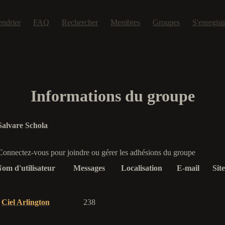
endrier
FAQ
Rechercher
Membres
Groupes
S'enregist
Informations du groupe
Salvare Schola
Connectez-vous pour joindre ou gérer les adhésions du groupe
om d'utilisateur
Messages
Localisation
E-mail
Sit
Ciel Arlington
238