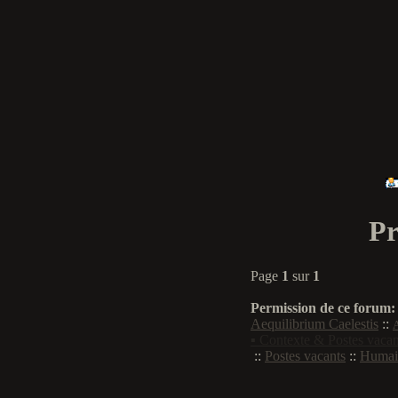
Pr
Page
1
sur
1
Permission de ce forum:
Aequilibrium Caelestis
::
▪ Contexte & Postes vacan
::
Postes vacants
::
Humai