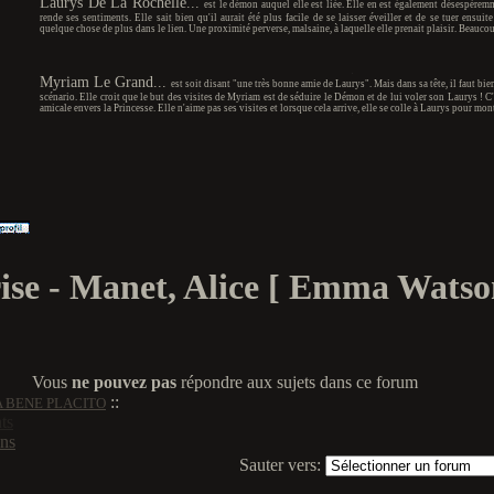
Laurys De La Rochelle...
est le démon auquel elle est liée. Elle en est également désespérem
rende ses sentiments. Elle sait bien qu'il aurait été plus facile de se laisser éveiller et de se tuer ensui
quelque chose de plus dans le lien. Une proximité perverse, malsaine, à laquelle elle prenait plaisir. Beaucou
.
.
Myriam Le Grand...
est soit disant "une très bonne amie de Laurys". Mais dans sa tête, il faut bi
scénario. Elle croit que le but des visites de Myriam est de séduire le Démon et de lui voler son Laurys ! C
amicale envers la Princesse. Elle n'aime pas ses visites et lorsque cela arrive, elle se colle à Laurys pour mont
.
ise - Manet, Alice [ Emma Watso
Vous
ne pouvez pas
répondre aux sujets dans ce forum
::
A BENE PLACITO
ts
ns
Sauter vers: