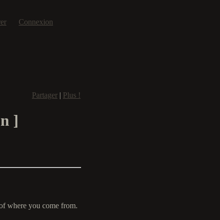
rer
Connexion
Partager
|
Plus !
n ]
of where you come from.