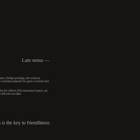
Lato sensu ―
ents. Enfant prodige, elle se hissa
e sa beauté amenait les gens à vouloir être
 lui fut offerte. Elle rencontra Laurys, un
s dévorer son âme.
is the key to friendliness