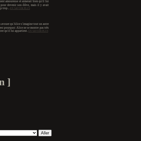
ment amoureuse et aimerait bien qu'il lui
te pour devenir son élève, mais il y avait
p trop...
EN SAVOIR PLUS
en avouer qu'Alice s'imagine tout un autre
'est pourquoi Alice ne se montre pas très
rer qu'il lui appartient.
EN SAVOIR PLUS
n ]