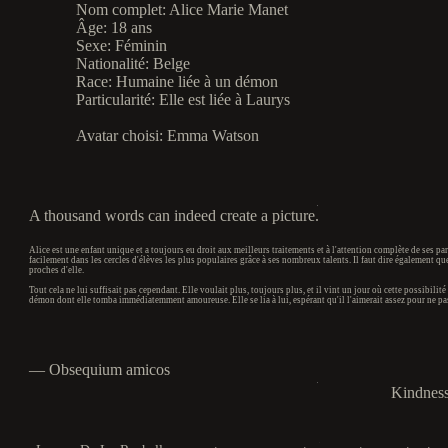
Nom complet:
Alice Marie Manet
Âge:
18 ans
Sexe:
Féminin
Nationalité:
Belge
Race:
Humaine liée à un démon
Particularité:
Elle est liée à Laurys
Avatar choisi:
Emma Watson
.
A thousand words can indeed create a picture.
.
Alice est une enfant unique et a toujours eu droit aux meilleurs traitements et à l'attention complète de ses par
facilement dans les cercles d'élèves les plus populaires grâce à ses nombreux talents. Il faut dire également qu
proches d'elle.
Tout cela ne lui suffisait pas cependant. Elle voulait plus, toujours plus, et il vint un jour où cette possibilité
démon dont elle tomba immédiatemment amoureuse. Elle se lia à lui, espérant qu'il l'aimerait assez pour ne pa
.
― Obsequium amicos
.
Kindness 
.