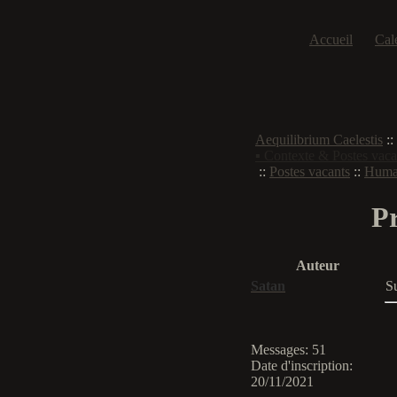
Accueil
Cal
Aequilibrium Caelestis
::
▪ Contexte & Postes vaca
::
Postes vacants
::
Huma
Pr
Auteur
Satan
S
Messages
:
51
Date d'inscription
:
20/11/2021