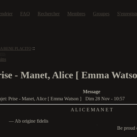
endrier
FAQ
Rechercher
Membres
Groupes
S'enregist
::
A BENE PLACITO
nts
ins
ise - Manet, Alice [ Emma Watso
Message
ujet: Prise - Manet, Alice [ Emma Watson ]
Dim 28 Nov - 10:57
A L I C E
M A N E T
― Ab origine fidelis
.
Be proud 