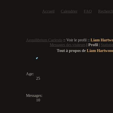
Accueil
Calendrier
FAQ
Recherch
Aequilibrium Caelestis
:: Voir le profil ::
Liam Hartw
Messages des visiteurs
|
Profil
|
Statisti
Tout à propos de
Liam Hartwoo
Age
:
25
Messages
:
10