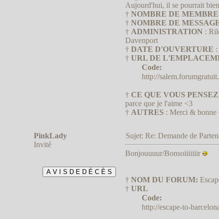
Aujourd'hui, il se pourrait bie
†
NOMBRE DE MEMBRE
†
NOMBRE DE MESSAG
†
ADMINISTRATION
: Ril
Davenport
†
DATE D'OUVERTURE
:
†
URL DE L'EMPLACEM
Code:
http://salem.forumgratuit
†
CE QUE VOUS PENSE
parce que je l'aime <3
†
AUTRES
: Merci & bonne 
PinkLady
Sujet: Re: Demande de Parte
Invité
Bonjouuuur/Bonsoiiiiiiir
†
NOM DU FORUM:
Escape
†
URL
Code:
http://escape-to-barcelon