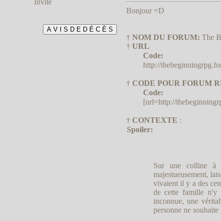
Invité
Bonjour =D
†
NOM DU FORUM:
The B
†
URL
Code:
http://thebeginningrpg.fo
†
CODE POUR FORUM R
Code:
[url=http://thebeginningr
†
CONTEXTE
:
Spoiler:
Sur une colline à l
majestueusement, laiss
vivaient il y a des c
de cette famille n'y 
inconnue, une vérita
personne ne souhaite 