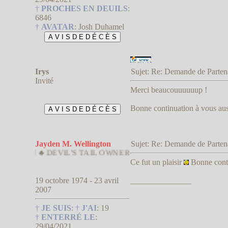
†
PROCHES EN DEUILS
:
6846
†
AVATAR
:
Josh Duhamel
Irys
Sujet: Re: Demande de Parte
Invité
Merci beaucouuuuuup !
Bonne continuation à vous auss
Jayden M. Wellington
Sujet: Re: Demande de Parte
 ♣ DEVIL'S TAIL OWNER
Ce fut un plaisir
Bonne conti
19 octobre 1974 - 23 avril
_______________
2007
†
JE SUIS
:
†
J'AI
:
19
†
ENTERRÉ LE
:
29/04/2021