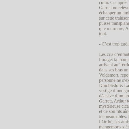
cœur. Cet après-
Garrett ne relèv
échapper un timi
sur cette trahiso
puisse transplane
que murmure, Arth
tout.
- C’est trop tar
Les cris d’enfan
l’orage, la marq
arrivant au Terr
dans ses bras un
Voldemort, repou
personne ne s’ex
Dumbledore. La f
vestige d’une gu
décisive d’un no
Garrett, Arthur t
mystérieuse cica
et de son fils aî
inconsumables. 
l’Ordre, ses amis
mangemorts s’étai