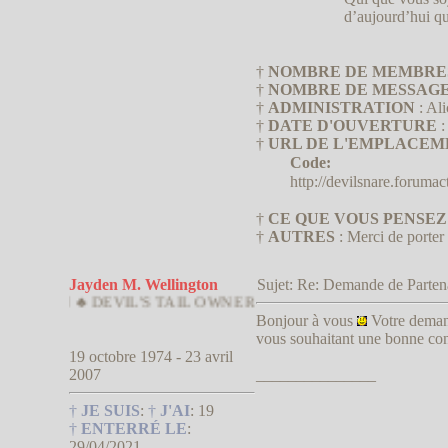
d’aujourd’hui qu
†
NOMBRE DE MEMBRE
†
NOMBRE DE MESSAG
†
ADMINISTRATION
: Ali
†
DATE D'OUVERTURE
:
†
URL DE L'EMPLACEM
Code:
http://devilsnare.forumac
†
CE QUE VOUS PENSE
†
AUTRES
: Merci de porter 
Jayden M. Wellington
Sujet: Re: Demande de Parte
 ♣ DEVIL'S TAIL OWNER
Bonjour à vous
Votre demand
vous souhaitant une bonne cont
19 octobre 1974 - 23 avril
2007
_______________
†
JE SUIS
:
†
J'AI
:
19
†
ENTERRÉ LE
:
29/04/2021