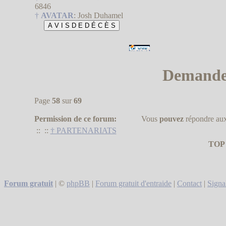
6846
†
AVATAR
:
Josh Duhamel
Demande 
Page
58
sur
69
Permission de ce forum:
Vous
pouvez
répondre aux
::
::
† PARTENARIATS
TOP
Forum gratuit
|
©
phpBB
|
Forum gratuit d'entraide
|
Contact
|
Signa