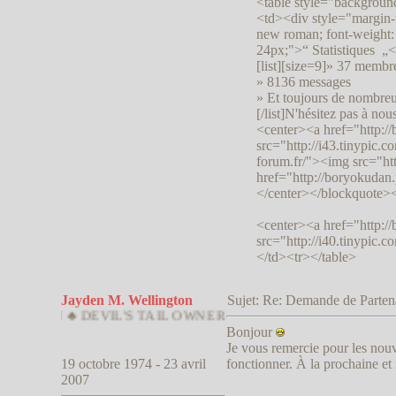
<table style="backgroun
<td><div style="margin-
new roman; font-weight: bo
24px;">“ Statistiques „
[list][size=9]» 37 membre
» 8136 messages
» Et toujours de nombreu
[/list]N'hésitez pas à nous
<center><a href="http:/
src="http://i43.tinypic.
forum.fr/"><img src="htt
href="http://boryokudan.
</center></blockquote><
<center><a href="http:/
src="http://i40.tinypic.
</td><tr></table>
Jayden M. Wellington
Sujet: Re: Demande de Parte
 ♣ DEVIL'S TAIL OWNER
Bonjour
Je vous remercie pour les nouv
19 octobre 1974 - 23 avril
fonctionner. À la prochaine et
2007
_______________