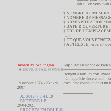
fait si l'on vous avait
†
NOMBRE DE MEMBRE
†
NOMBRE DE MESSAG
†
ADMINISTRATION
: Fo
†
DATE D'OUVERTURE
:
†
URL DE L'EMPLACEM
[
ici
]
†
CE QUE VOUS PENSE
†
AUTRES
: En espérant que
Jayden M. Wellington
Sujet: Re: Demande de Parte
 ♣ DEVIL'S TAIL OWNER
Bonjour à tous les trois, avan
! On apprécie sincèrement ! Ens
19 octobre 1974 - 23 avril
excellente continuation et un 
2007
_______________
†
JE SUIS
:
†
J'AI
:
19
†
ENTERRÉ LE
:
29/04/2021
†
PROCHES EN DEUILS
: