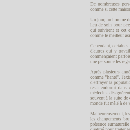
De nombreuses perso
comme si cette maison 
Un jour, un homme déci
lieu de soin pour per
qui suivirent et cet 
comme le meilleur asil
Cependant, certaines p
d'autres qui y travai
commençaient parfois à
une personne les rega
Après plusieurs anné
comme "hanté", l'exis
d'effrayer la populat
resta endormi dans 
médecins désignèren
souvent à la suite de 
monde fut mêlé à de vé
Malheureusement, les p
les changements bru
présence surnaturelle
qualifié pour traiter