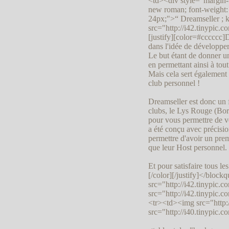
<td><div style="margin-
new roman; font-weight: bo
24px;">“ Dreamseller ;
src="http://i42.tinypic.
[justify][color=#cccccc]
dans l'idée de développer
Le but étant de donner u
en permettant ainsi à to
Mais cela sert également 
club personnel !
Dreamseller est donc un
clubs, le Lys Rouge (Bory
pour vous permettre de v
a été conçu avec précisi
permettre d'avoir un premi
que leur Host personnel.
Et pour satisfaire tous le
[/color][/justify]</blo
src="http://i42.tinypic.
src="http://i42.tinypic.
<tr><td><img src="http:
src="http://i40.tinypic.