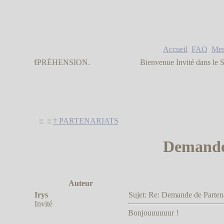
Accueil
FAQ
Me
ENSION.
Bienvenue Invité dans le Skyline
::
::
† PARTENARIATS
Demande 
Auteur
Irys
Sujet: Re: Demande de Parte
Invité
Bonjouuuuuur !