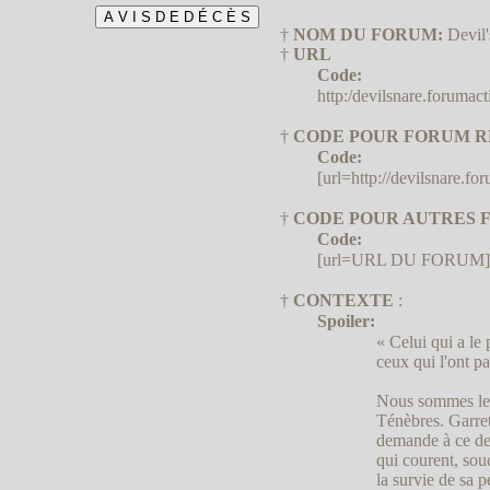
†
NOM DU FORUM:
Devil'
†
URL
Code:
http:/devilsnare.forumact
†
CODE POUR FORUM R
Code:
[url=http://devilsnare.for
†
CODE POUR AUTRES F
Code:
[url=URL DU FORUM]♥[/u
†
CONTEXTE
:
Spoiler:
« Celui qui a le
ceux qui l'ont pa
Nous sommes le 
Ténèbres. Garret
demande à ce der
qui courent, sou
la survie de sa p