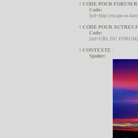
†
CODE POUR FORUM R
Code:
[url=http://escape-to-bar
†
CODE POUR AUTRES F
Code:
[url=URL DU FORUM]♥[/u
†
CONTEXTE
:
Spoiler: