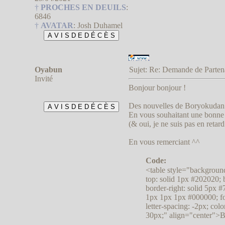
†
PROCHES EN DEUILS
:
6846
†
AVATAR
:
Josh Duhamel
Oyabun
Sujet: Re: Demande de Parte
Invité
Bonjour bonjour !
Des nouvelles de Boryokudan
En vous souhaitant une bonne
(& oui, je ne suis pas en retar
En vous remerciant ^^
Code:
<table style="background
top: solid 1px #202020; 
border-right: solid 5px
1px 1px 1px #000000; font
letter-spacing: -2px; col
30px;" align="center">