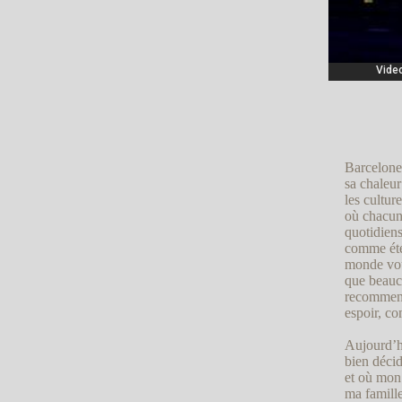
Barcelone.
sa chaleur
les culture
où chacun 
quotidiens
comme été
monde vou
que beauco
recommenc
espoir, co
Aujourd’hu
bien décid
et où mon 
ma famille