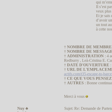
qui m’emm
Il s’est p
veux plus 
Et je sais
d’avoir un
un tout au
à cette no
†
NOMBRE DE MEMBRE
†
NOMBRE DE MESSAG
†
ADMINISTRATION
: 4 a
Redburry , Leà-Cristina E. Ca
†
DATE D'OUVERTURE
:
†
URL DE L'EMPLACEM
actifs.com/t35-escape-to-barc
†
CE QUE VOUS PENSE
†
AUTRES
: Bonne continua
Merci à vous
Nuy ♣
Sujet: Re: Demande de Parte