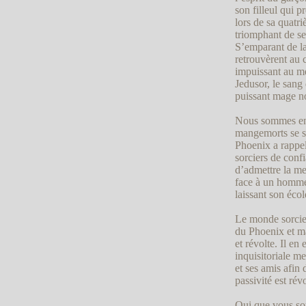
son filleul qui p
lors de sa quatri
triomphant de se
S’emparant de la
retrouvèrent au 
impuissant au me
Jedusor, le sang
puissant mage no
Nous sommes en 
mangemorts se s
Phoenix a rappe
sorciers de conf
d’admettre la me
face à un homme d
laissant son éc
Le monde sorcie
du Phoenix et ma
et révolte. Il en
inquisitoriale m
et ses amis afin
passivité est rév
Qui que vous soy