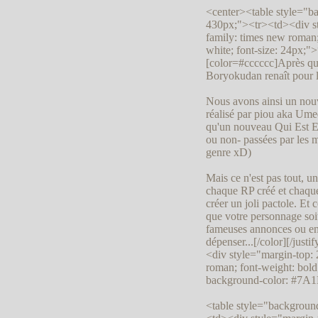
<center><table style="b
430px;"><tr><td><div st
family: times new roman; f
white; font-size: 24px;"
[color=#cccccc]Après que
Boryokudan renaît pour 
Nous avons ainsi un nouv
réalisé par piou aka Ume
qu'un nouveau Qui Est En
ou non- passées par les m
genre xD)
Mais ce n'est pas tout, u
chaque RP créé et chaqu
créer un joli pactole. E
que votre personnage soit
fameuses annonces ou enco
dépenser...[/color][/just
<div style="margin-top:
roman; font-weight: bold; 
background-color: #7A1D
<table style="backgroun