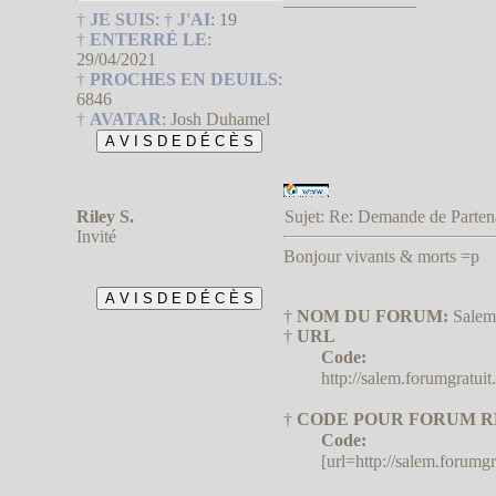
†
JE SUIS
:
†
J'AI
:
19
†
ENTERRÉ LE
:
29/04/2021
†
PROCHES EN DEUILS
:
6846
†
AVATAR
:
Josh Duhamel
Riley S.
Sujet: Re: Demande de Parte
Invité
Bonjour vivants & morts =p
†
NOM DU FORUM:
Salem
†
URL
Code:
http://salem.forumgratuit
†
CODE POUR FORUM R
Code:
[url=http://salem.forumgr