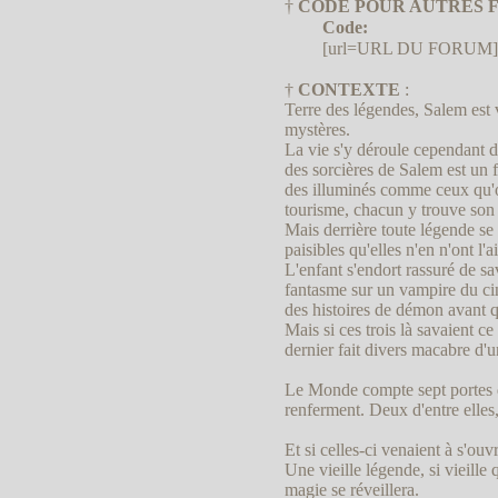
†
CODE POUR AUTRES F
Code:
[url=URL DU FORUM]♥[/u
†
CONTEXTE
:
Terre des légendes, Salem est
mystères.
La vie s'y déroule cependant d
des sorcières de Salem est un f
des illuminés comme ceux qu'o
tourisme, chacun y trouve son
Mais derrière toute légende se 
paisibles qu'elles n'en n'ont l'air
L'enfant s'endort rassuré de s
fantasme sur un vampire du ciné
des histoires de démon avant qu
Mais si ces trois là savaient ce
dernier fait divers macabre d'
Le Monde compte sept portes de
renferment. Deux d'entre elles
Et si celles-ci venaient à s'ouv
Une vieille légende, si vieille
magie se réveillera.