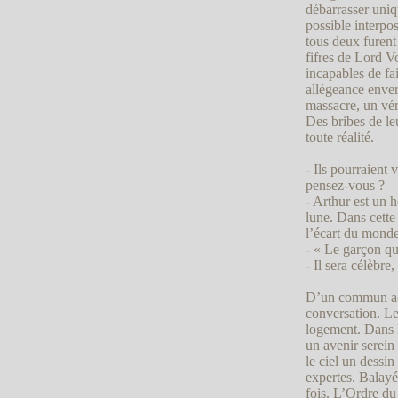
débarrasser uniq
possible interpos
tous deux furent
fifres de Lord Vo
incapables de fai
allégeance enver
massacre, un vér
Des bribes de leu
toute réalité.
- Ils pourraient
pensez-vous ?
- Arthur est un 
lune. Dans cette
l’écart du monde
- « Le garçon qu
- Il sera célèbre
D’un commun acc
conversation. Le
logement. Dans l
un avenir serein
le ciel un dessin
expertes. Balayée
fois. L’Ordre du 