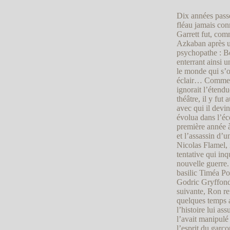
Dix années passè
fléau jamais con
Garrett fut, com
Azkaban après u
psychopathe : Be
enterrant ainsi 
le monde qui s’o
éclair… Comme Du
ignorait l’étendu
théâtre, il y fut
avec qui il devi
évolua dans l’éco
première année à
et l’assassin d’u
Nicolas Flamel, i
tentative qui in
nouvelle guerre.
basilic Timéa Po
Godric Gryffondo
suivante, Ron re
quelques temps a
l’histoire lui as
l’avait manipulé
l’esprit du garç