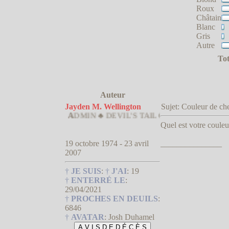
Roux
Châtain
Blanc
Gris
Autre
Tot
Auteur
Jayden M. Wellington
Sujet: Couleur de 
A
DMIN ♣ DEVIL'S TAIL OWNER
Quel est votre coule
19 octobre 1974 - 23 avril
_______________
2007
†
JE SUIS
:
†
J'AI
:
19
†
ENTERRÉ LE
:
29/04/2021
†
PROCHES EN DEUILS
:
6846
†
AVATAR
:
Josh Duhamel