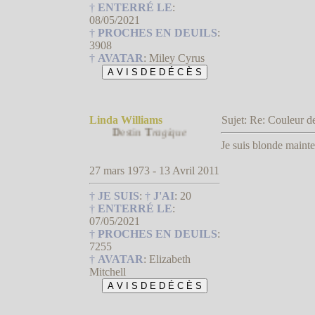
†
ENTERRÉ LE
:
08/05/2021
†
PROCHES EN DEUILS
:
3908
†
AVATAR
:
Miley Cyrus
Linda Williams
Sujet: Re: Couleur
D
estin
T
ragique
Je suis blonde maint
27 mars 1973 - 13 Avril 2011
†
JE SUIS
:
†
J'AI
:
20
†
ENTERRÉ LE
:
07/05/2021
†
PROCHES EN DEUILS
:
7255
†
AVATAR
:
Elizabeth
Mitchell