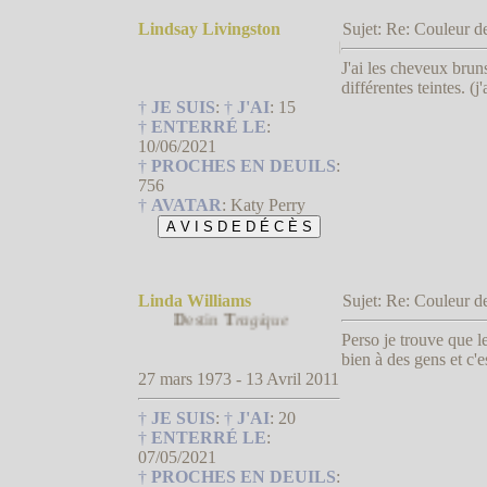
Lindsay Livingston
Sujet: Re: Couleur
Riche et loin de la réalité
J'ai les cheveux bru
différentes teintes. (
†
JE SUIS
:
†
J'AI
:
15
†
ENTERRÉ LE
:
10/06/2021
†
PROCHES EN DEUILS
:
756
†
AVATAR
:
Katy Perry
Linda Williams
Sujet: Re: Couleur
D
estin
T
ragique
Perso je trouve que 
bien à des gens et c'
27 mars 1973 - 13 Avril 2011
†
JE SUIS
:
†
J'AI
:
20
†
ENTERRÉ LE
:
07/05/2021
†
PROCHES EN DEUILS
: