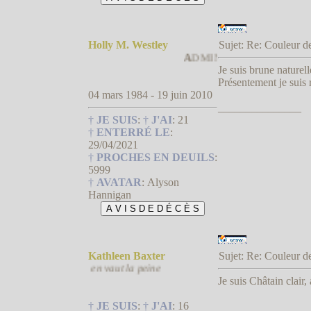
Holly M. Westley
Sujet: Re: Couleur
A
DMIN † QU'ON LUI TRANCH
Je suis brune naturel
Présentement je suis
04 mars 1984 - 19 juin 2010
_______________
†
JE SUIS
:
†
J'AI
:
21
†
ENTERRÉ LE
:
29/04/2021
†
PROCHES EN DEUILS
:
5999
†
AVATAR
:
Alyson
Hannigan
Kathleen Baxter
Sujet: Re: Couleur
ais la balade en vaut la peine
Je suis Châtain clair,
†
JE SUIS
:
†
J'AI
:
16