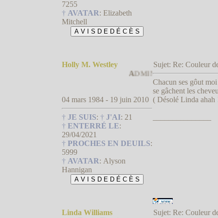
7255
†
AVATAR
:
Elizabeth
Mitchell
Holly M. Westley
Sujet: Re: Couleur
A
DMIN † QU'ON LUI TRANCH
Chacun ses gôut moi j
se gâchent les cheveu
04 mars 1984 - 19 juin 2010
( Désolé Linda ahah !
†
JE SUIS
:
†
J'AI
:
21
_______________
†
ENTERRÉ LE
:
29/04/2021
†
PROCHES EN DEUILS
:
5999
†
AVATAR
:
Alyson
Hannigan
Linda Williams
Sujet: Re: Couleur