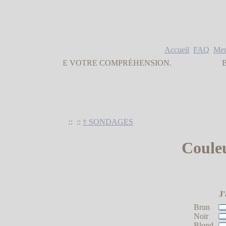
Accueil
FAQ
Me
ERCI DE VOTRE COMPRÉHENSION.
Bienvenue Inv
::
::
† SONDAGES
Couleu
J'
Brun
Noir
Blond