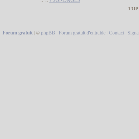
::
::
† SONDAGES
TOP
Forum gratuit
|
©
phpBB
|
Forum gratuit d'entraide
|
Contact
|
Signa