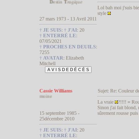
D
estin
T
ragique
Lol bah moi j'suis bie
style
27 mars 1973 - 13 Avril 2011
†
JE SUIS
:
†
J'AI
:
20
†
ENTERRÉ LE
:
07/05/2021
†
PROCHES EN DEUILS
:
7255
†
AVATAR
:
Elizabeth
Mitchell
Cassie Williams
Sujet: Re: Couleur
L'habit ne fait pas le 
La vraie
?!!!!
=
Rou
Sinon j'ai fait blond
15 septembre 1985 -
sûrement rousse puis 
25décembre 2010
†
JE SUIS
:
†
J'AI
:
20
†
ENTERRÉ LE
: