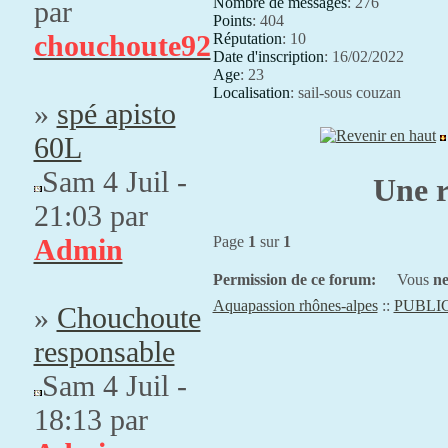
Nombre de messages
:
276
par
Points
:
404
chouchoute92
Réputation
:
10
Date d'inscription
:
16/02/2022
Age
:
23
Localisation
:
sail-sous couzan
»
spé apisto
60L
Sam 4 Juil -
Une r
21:03 par
Admin
Page
1
sur
1
Permission de ce forum:
Vous
ne
Aquapassion rhônes-alpes
::
PUBLI
»
Chouchoute
responsable
Sam 4 Juil -
18:13 par