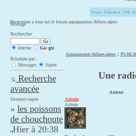
Bienvenue a tous sur le forum aquapassion rhônes-alpes
Horloge
Rechercher
Interne
G
o
o
g
l
e
Aquapassion rhônes-alpes
::
PUBLI
Résultats par :
Messages
Sujets
Une radio
Recherche
avancée
Auteur
Derniers sujets
Admin
Admin
»
les poissons
de chouchoute
Hier à 20:38