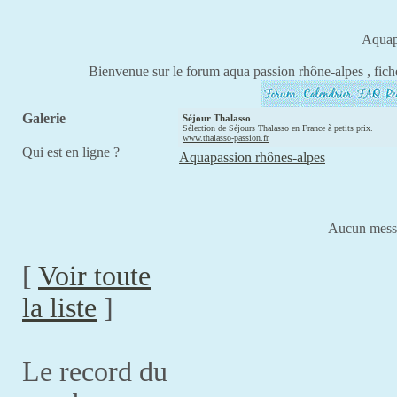
Aquap
Bienvenue sur le forum aqua passion rhône-alpes , fich
Galerie
Séjour Thalasso
Sélection de Séjours Thalasso en France à petits prix.
www.thalasso-passion.fr
Qui est en ligne ?
Aquapassion rhônes-alpes
Aucun messag
[
Voir toute
la liste
]
Le record du