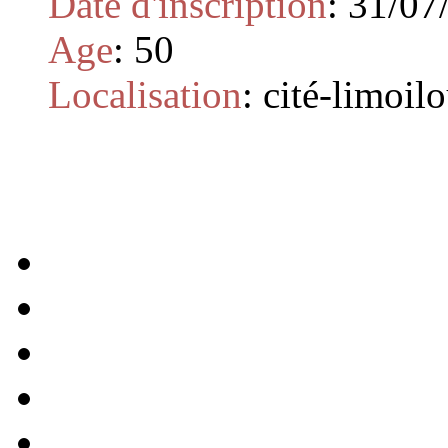
Date d'inscription
:
31/07
Age
:
50
Localisation
:
cité-limoil