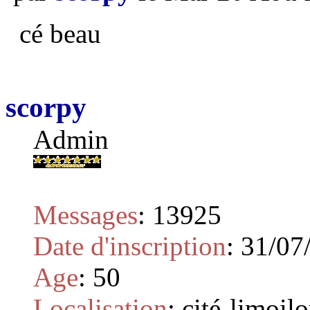
cé beau
scorpy
Admin
Messages
:
13925
Date d'inscription
:
31/07
Age
:
50
Localisation
:
cité-limoil