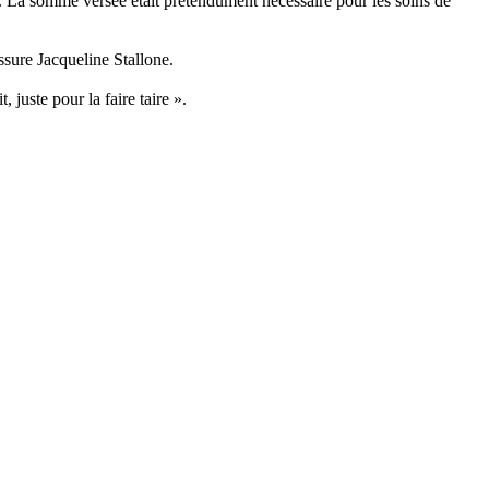
. La somme versée était prétendument nécessaire pour les soins de
ssure Jacqueline Stallone.
 juste pour la faire taire ».