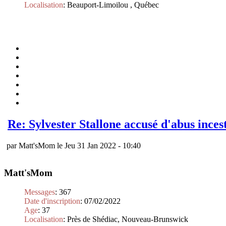
Localisation
:
Beauport-Limoilou , Québec
Re: Sylvester Stallone accusé d'abus ince
par Matt'sMom le Jeu 31 Jan 2022 - 10:40
Matt'sMom
Messages
:
367
Date d'inscription
:
07/02/2022
Age
:
37
Localisation
:
Près de Shédiac, Nouveau-Brunswick