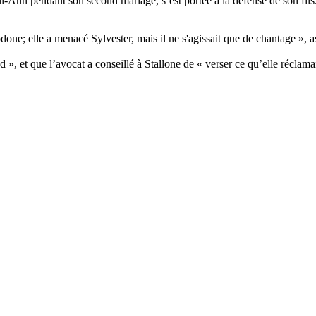
i-Ann pendant son second mariage, s’est portée à la défense de son fils
ne; elle a menacé Sylvester, mais il ne s'agissait que de chantage », a
 », et que l’avocat a conseillé à Stallone de « verser ce qu’elle réclamait,