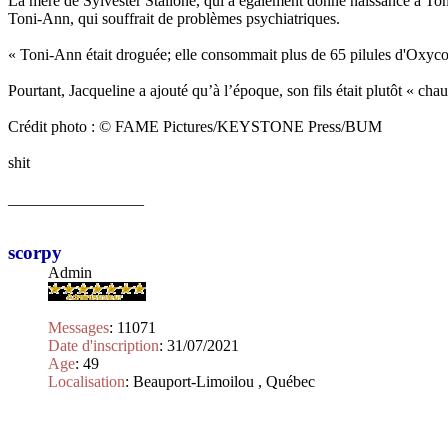
La mère de Sylvester Stallone, qui a également donné naissance à Ton
Toni-Ann, qui souffrait de problèmes psychiatriques.
« Toni-Ann était droguée; elle consommait plus de 65 pilules d'Oxycodo
Pourtant, Jacqueline a ajouté qu’à l’époque, son fils était plutôt « chaud
Crédit photo : © FAME Pictures/KEYSTONE Press/BUM
shit
_________________
scorpy
Admin
Messages
:
11071
Date d'inscription
:
31/07/2021
Age
:
49
Localisation
:
Beauport-Limoilou , Québec