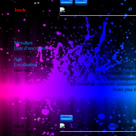
Jowk
Sujet: Re: Le codage HT
Créateur/Codeur Fan
de Bleach
Bah c'est a a dire que pour mettre une ra
héberge si
___
Messages
:
37
Date d'inscription
:
08/03/2022
Design
Age
:
13
Localisation
:
Devant
Le forum 
mon ordi :)
Les membres ont p
Nous comptons
Le record de connéctés simultané
Notre plus 
GraF
Sujet: Re: Le codage HT
Journalistes /