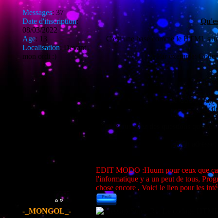
Messages
:
37
Date d'inscription
:
Qu'es
08/03/2022
Age
:
13
C'est une base comme le HTML sauf 
Localisation
:
Devant
mon ordi :)
Par exemple: Coder
Qu'es
Le CSS est un co
Placer d
Si vous avez des questions qu'elle
Mon adresse:
EDIT MODO :Huum pour ceux que ça inté
l'informatique y a un peut de tous, Pro
chose encore , Voici le lien pour les inté
-_MONGOL_-
Sujet: Re: Le codage HT