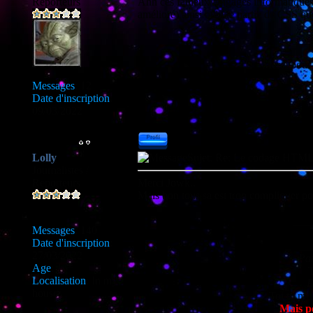
Reporteurs
Ahh ces fameux langages informatiques
amélioré) ainsi qu'une partie de CSS que
___
Merci pour 
Messages
:
12
Date d'inscription
:
09/03/2022
Lolly
Sujet: Re: Le codage HT
Journalistes /
Reporteurs
Merci Jowk..
Mais bon tous sa est trop compliquer pour
___
Messages
:
140
Date d'inscription
:
__
27/03/2022
Par
Age
:
16
T
Localisation
:
In my
E
house
Toi tu me 
Mais p