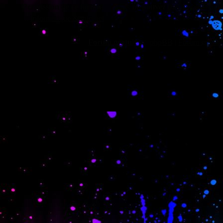
Permission de ce forum:
Vous
ne pouvez pas
répondre aux 
::
Informatique & internet
Forum gratuit
|
©
phpBB
|
Forum gratuit 