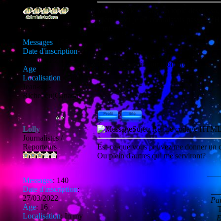
Admin
Merci Jowk de faire un topic dessus sa, 
Même moi je ne connaissais pas le "PHP"
à toi.
Messages
:
155
___
Date d'inscription
:
05/03/2022
Tu es le
à venir voir mon profil.
Age
:
19
Localisation
:
Saint-
Jean-sur-
Richelieu(Canada)
Lolly
Sujet: Re: Le codage HT
Journalistes /
Reporteurs
Est-ce-que vous pouvez me donner un
Ou plein d'autres qui me serviront?
___
Messages
:
140
Date d'inscription
:
__
27/03/2022
Par
Age
:
16
T
Localisation
:
In my
E