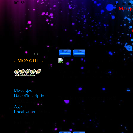
house
Toi tu me 
Mais p
N
L
-_MONGOL_-
Sujet: Re: Le codage HT
Admin
Moi je peux malheureusement pas t'aider
suis sur que Jowk va pouvoir t'aider
___
Messages
:
155
Date d'inscription
:
Tu es le
à venir voir mon profil.
05/03/2022
Age
:
19
Localisation
:
Saint-
Jean-sur-
Richelieu(Canada)