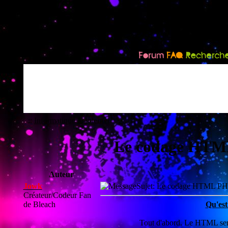
::
Informatique & internet
Le codage HTM
Auteur
Jowk
Sujet: Le codage HTML 
Créateur/Codeur Fan
de Bleach
Qu'est
Tout d'abord. Le HTML sert a