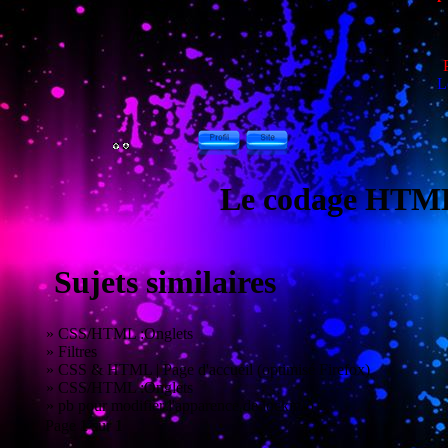
N
L
Le codage HTM
Sujets similaires
»
CSS/HTML :Onglets
»
Filtres
»
CSS & HTML | Page d'accueil (optimisé Firefox)
»
CSS/HTML :Onglets
»
pb pour modifier l'apparence de lockinfo
Page
1
sur
1