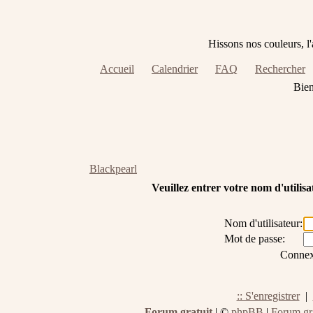
Hissons nos couleurs, l
Accueil
Calendrier
FAQ
Rechercher
t ouverts !!
Bienven
Blackpearl
Veuillez entrer votre nom d'utilis
Nom d'utilisateur:
Mot de passe:
Connex
:: S'enregistrer
|
Forum gratuit
|
©
phpBB
|
Forum gra