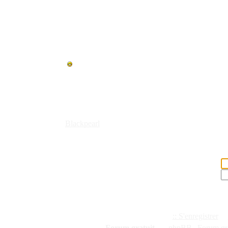
BlackPearl, l'a
t PAS ouverts !!
Bienvenu
Blackpearl
Veuillez entrer votre nom d'utilis
Nom d'utilisateur:
Mot de passe:
Connex
:: S'enregistrer
|
Forum gratuit
|
©
phpBB
|
Forum gra