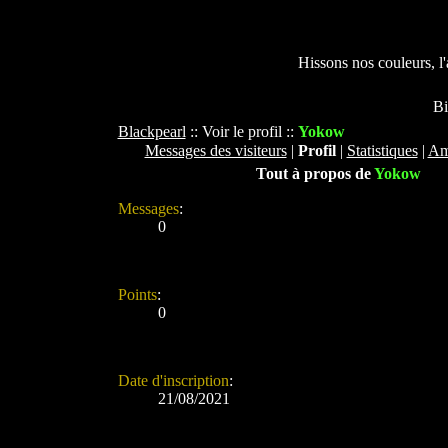
Hissons nos couleurs, l
uverts !!
Bienve
Blackpearl
:: Voir le profil ::
Yokow
Messages des visiteurs
|
Profil
|
Statistiques
|
Am
Tout à propos de
Yokow
Messages
:
0
Points
:
0
Date d'inscription
:
21/08/2021