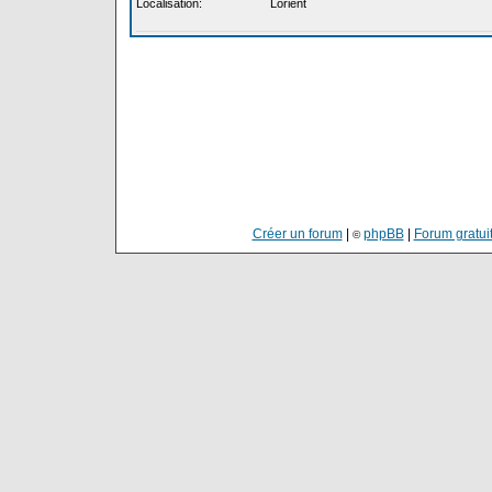
Localisation
:
Lorient
Créer un forum
|
phpBB
|
Forum gratuit
©