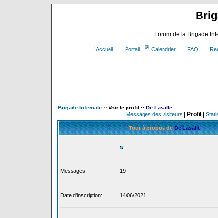
Brig
Forum de la Brigade In
Accueil
Portail
Calendrier
FAQ
Re
Brigade Infernale
:: Voir le profil ::
De Lasalle
|
Profil
|
Messages des visiteurs
Stati
Tout à propos de
De Lasalle
Messages
:
19
Date d'inscription
:
14/06/2021