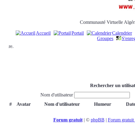
Communauté Virtuelle Algéri
Accueil
Portail
Calendrier
Groupes
S'enreg
re.
Rechercher un utilisat
Nom d'utilisateur
T
#
Avatar
Nom d'utilisateur
Humeur
Date
Forum gratuit
|
©
phpBB
|
Forum gratuit 