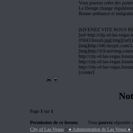
Vous pouvez créer des postes
Le Design change régulièrem
Bonne ambiance et intégratio
[b]VENEZ VITE NOUS REJ
[url=http://city-of-las-vega
050433reax6.jpg[/img][/url] [
[img]http://i46.tinypic.com/2z
[img]http://i19.servimg.com/
http://city-of-las-vegas.forum
http://city-of-las-vegas.forum
http://city-of-las-vegas.forum
[/center]
Not
Page
1
sur
1
Permission de ce forum:
Vous
pouvez
répondre a
City of Las-Vegas
::
● Administration de Las Vegas ●
: