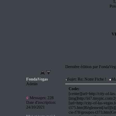
L
Pos
V
Dernière édition par FondaVega
FondaVegas
Sujet: Re: Notre Fiche !
Ma
Admin
Code:
[center][url=http://city-of-la
Messages
:
228
[img]http://i47.tinypic.com/
Date d'inscription
:
[url=http://city-of-las-vegas.
24/10/2021
t375.htm]Règlement[/url][b][i
cie-f78/groupes-t373.htm]Group