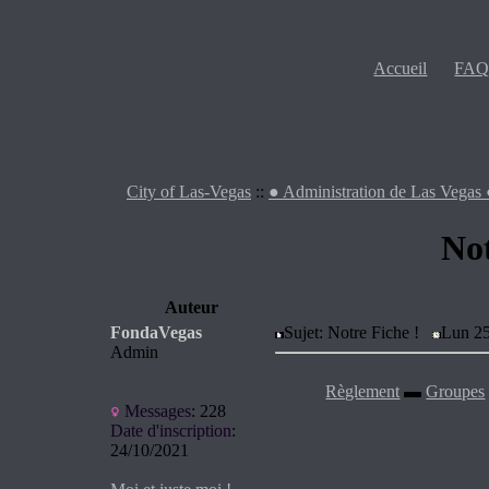
Accueil
­
FA
City of Las-Vegas
::
● Administration de Las Vegas
Not
Auteur
FondaVegas
Sujet: Notre Fiche !
Lun 25
Admin
Règlement
▬
Groupes
Messages
:
228
Date d'inscription
:
24/10/2021