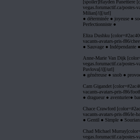
[spoiler]Hayden Panettiere [c
vegas.forumactif.ca/postes-v
Milian[/i][/url]
● déterminée ● joyeuse ● so
Perfectionniste ●
Eliza Dushku [color=#2ac400]
vacants-avatars-pris-f86/che
● Sauvage ● Indépendante ● 
Anne-Marie Van Dijk [color=#
vegas.forumactif.ca/postes-v
Pavlova[/i][/url]
● généreuse ● snob ● provo
Cam Gigandet [color=#2ac400]
vacants-avatars-pris-f86/foot
● dragueur ● aventurier● bar
Chace Crawford [color=#2ac40
vacants-avatars-pris-f86/le-
● Gentil ● Simple ● Sourian
Chad Michael Murray[color=#2
vegas.forumactif.ca/postes-v