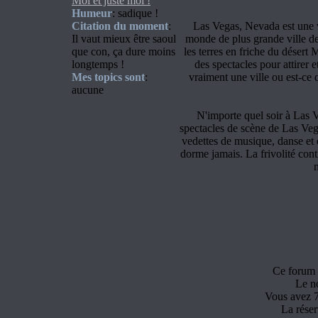
Moi et juste moi !
Humeur
: sadique !
Citation du moment
:
Las Vegas, Nevada est une vi
Il vaut mieux être saoul
monde de plus grande ville de
que con, ça dure moins
les terres en friche du désert
longtemps !
des spectacles pour attirer
Mes topics sont
:
vraiment une ville ou est-ce
aucune
N'importe quel soir à Las V
spectacles de scène de Las Veg
vedettes de musique, danse et c
dorme jamais. La frivolité conti
Ce forum 
Le n
Vous avez 7
La réser