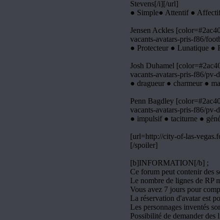
Stevens[/i][/url]
● Simple● Attentif ● Affect
Jensen Ackles [color=#2ac400]
vacants-avatars-pris-f86/foo
● Protecteur ● Lunatique ● 
Josh Duhamel [color=#2ac400]
vacants-avatars-pris-f86/pv-
● dragueur ● charmeur ● mani
Penn Bagdley [color=#2ac400]
vacants-avatars-pris-f86/pv-d
● impulsif ● taciturne ● géné
[url=http://city-of-las-vegas
[/spoiler]
[b]INFORMATION[/b] ;
Ce forum peut contenir des s
Le nombre de lignes de RP 
Vous avez 7 jours pour compl
La réservation d'avatar est p
Les personnages inventés son
Possibilité de demander des l