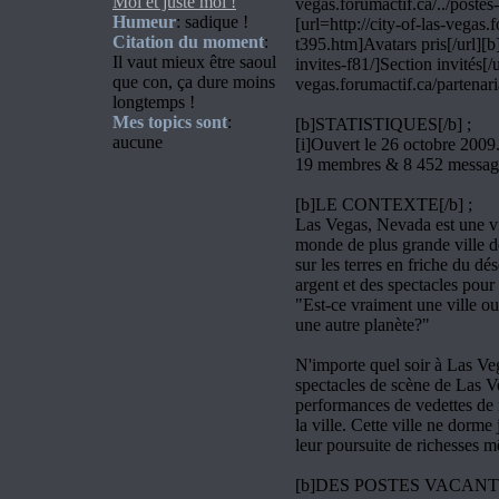
Moi et juste moi !
vegas.forumactif.ca/../postes-
Humeur
: sadique !
[url=http://city-of-las-vegas.
Citation du moment
:
t395.htm]Avatars pris[/url][b]
Il vaut mieux être saoul
invites-f81/]Section invités[/u
que con, ça dure moins
vegas.forumactif.ca/partenaria
longtemps !
Mes topics sont
:
[b]STATISTIQUES[/b] ;
aucune
[i]Ouvert le 26 octobre 2009
19 membres & 8 452 message
[b]LE CONTEXTE[/b] ;
Las Vegas, Nevada est une vil
monde de plus grande ville d
sur les terres en friche du d
argent et des spectacles pour
"Est-ce vraiment une ville o
une autre planète?"
N'importe quel soir à Las Veg
spectacles de scène de Las V
performances de vedettes de 
la ville. Cette ville ne dorme
leur poursuite de richesses m
[b]DES POSTES VACANTS 