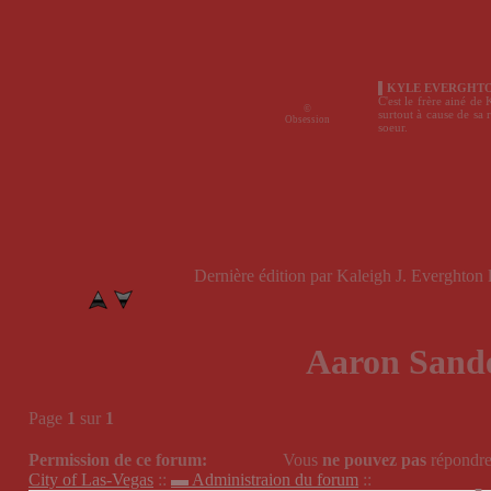
▌KYLE EVERGHTO
C'est le frère ainé de
©
surtout à cause de sa 
Obsession
soeur.
Dernière édition par Kaleigh J. Everghton 
Aaron Sande
Page
1
sur
1
Permission de ce forum:
Vous
ne pouvez pas
répondre
City of Las-Vegas
::
▬ Administraion du forum
::