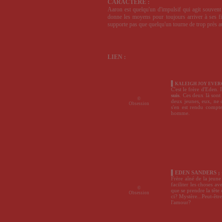
CARACTÈRE :
Aaron est quelqu'un d'impulsif qui agit souvent s
donne les moyens pour toujours arriver à ses fi
supporte pas que quelqu'un tourne de trop près aut
LIEN :
▌
KALEIGH JOY EVE
C'est le frère d'Eden. 
suis
. Ces deux là sont
©
deux jeunes, eux, ne c
Obsession
s'en est rendu compte
homme.
▌EDEN SANDERS ;
Frère aîné de la jeune
faciliter les choses av
©
que se prendre la tête 
Obsession
ci? Mystère...Peut-être
l'amour?