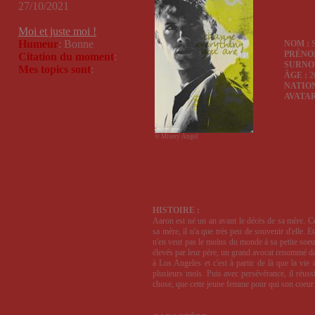
27/10/2021
Moi et juste moi !
Humeur
: Bonne
NOM :
PRÉNO
Citation du moment
:
SURNO
Mes topics sont
:
ÂGE :
2
NATION
AVATAR
© Misery Angel
HISTOIRE :
Aaron est né un an avant le décès de sa mère. C
sa mère, il n'a que très peu de souvenir d'elle. 
n'en veut pas le moins du monde à sa petite soe
élevés par leur père, un grand avocat renommé da
à Los Angeles et c'est à partir de là que la vie
plusieurs mois. Puis avec persévérance, il réussit
chose, que cette jeune femme pour qui son coeur 