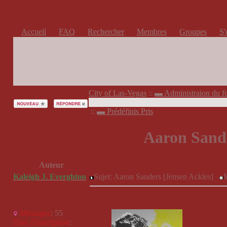
Accueil
­
FAQ
­
Rechercher
Membres
­
Groupes
­
S'
City of Las-Vegas
::
▬ Administraion du f
::
▬ Prédéfinis Pris
Aaron Sande
Auteur
Kaleigh J. Everghton
Sujet: Aaron Sanders [Jensen Ackles]
M
Messages
:
55
Date d'inscription
: