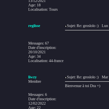
13/12/2021
Age
:
18
Localisation
:
Tours
reglisse
Sujet: Re: groslolo :)
Lun 
Messages
:
67
Date d'inscription
:
20/10/2021
Age
:
34
Localisation
:
44-france
liwzy
Sujet: Re: groslolo :)
Mar 
Membre
Bienvenue à toi Dra =)
Messages
:
6
Date d'inscription
:
12/02/2022
Age
:
22