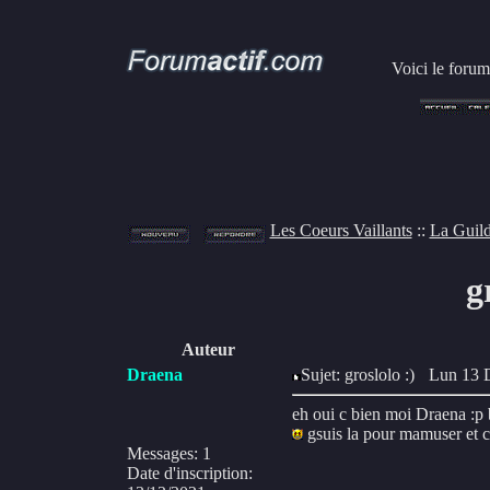
Voici le forum
Les Coeurs Vaillants
::
La Guil
gr
Auteur
Draena
Sujet: groslolo :)
Lun 13 D
eh oui c bien moi Draena :p 
gsuis la pour mamuser et c
Messages
:
1
Date d'inscription
: