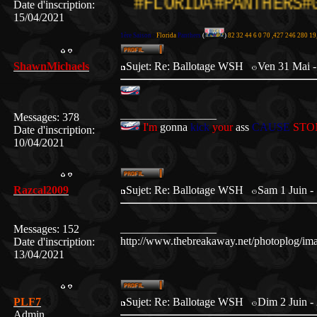
#FLORIDA#PANTHERS#GM#Y
Date d'inscription
:
15/04/2021
1ère Saison :
Florida
Panthers
(
)
82 32 44 6 0 70 ,427 246 280 19
ShawnMichaels
Sujet: Re: Ballotage WSH
Ven 31 Mai -
_________________
Messages
:
378
I'm
gonna
kick
your
ass
CAUSE
STO
Date d'inscription
:
10/04/2021
Razcal2009
Sujet: Re: Ballotage WSH
Sam 1 Juin -
_________________
Messages
:
152
http://www.thebreakaway.net/photoplog/im
Date d'inscription
:
13/04/2021
PLF7
Sujet: Re: Ballotage WSH
Dim 2 Juin -
Admin