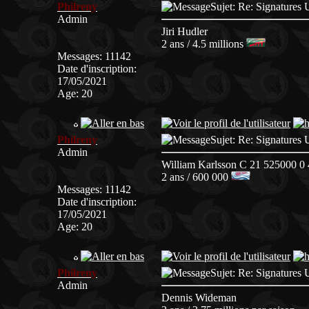
Philreny
Sujet: Re: Signatur
Admin
Jiri Hudler
2 ans / 4.5 millions
Messages
:
11142
Date d'inscription
:
17/05/2021
Age
:
20
Philreny
Sujet: Re: Signatur
Admin
William Karlsson C 21 525000 0 
2 ans / 600 000
Messages
:
11142
Date d'inscription
:
17/05/2021
Age
:
20
Philreny
Sujet: Re: Signatur
Admin
Dennis Wideman