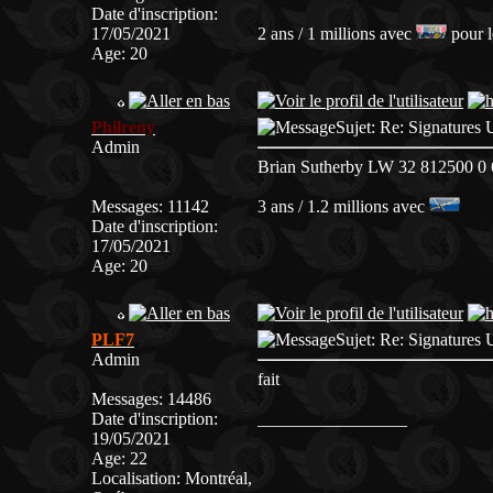
Date d'inscription
:
17/05/2021
2 ans / 1 millions avec
pour l
Age
:
20
Philreny
Sujet: Re: Signatur
Admin
Brian Sutherby LW 32 812500 0 6
Messages
:
11142
3 ans / 1.2 millions avec
Date d'inscription
:
17/05/2021
Age
:
20
PLF7
Sujet: Re: Signatur
Admin
fait
Messages
:
14486
Date d'inscription
:
_________________
19/05/2021
Age
:
22
Localisation
:
Montréal,