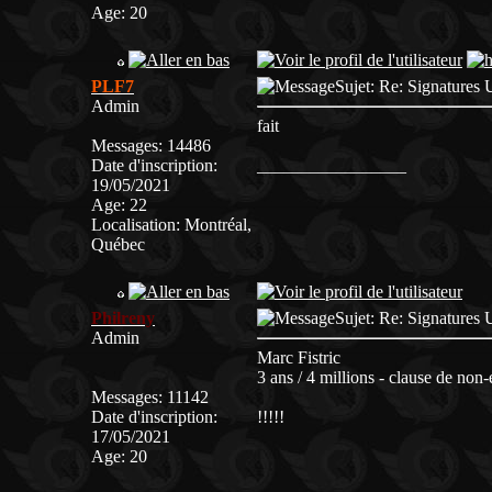
Age
:
20
PLF7
Sujet: Re: Signatur
Admin
fait
Messages
:
14486
Date d'inscription
:
_________________
19/05/2021
Age
:
22
Localisation
:
Montréal,
Québec
Philreny
Sujet: Re: Signatur
Admin
Marc Fistric
3 ans / 4 millions - clause de non
Messages
:
11142
Date d'inscription
:
!!!!!
17/05/2021
Age
:
20