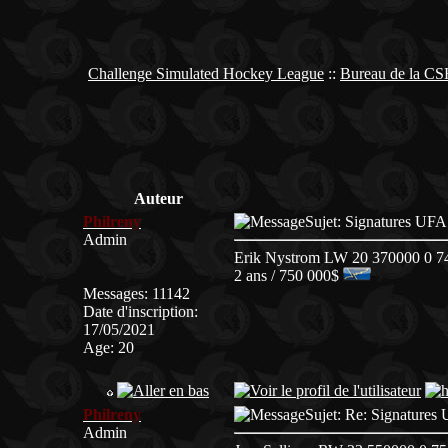
Challenge Simulated Hockey League
::
Bureau de la C
Auteur
Philreny
Sujet: Signatures U
Admin
Erik Nystrom LW 20 370000 0 74
2 ans / 750 000$
Messages
:
11142
Date d'inscription
:
17/05/2021
Age
:
20
Philreny
Sujet: Re: Signatur
Admin