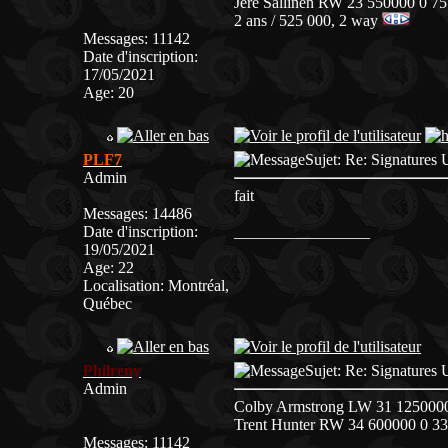
Jere Sallinen RW 23 550000 0 75
2 ans / 525 000, 2 way
Messages
:
11142
Date d'inscription
:
17/05/2021
Age
:
20
PLF7
Sujet: Re: Signatur
Admin
fait
Messages
:
14486
Date d'inscription
:
_________________
19/05/2021
Age
:
22
Localisation
:
Montréal,
Québec
Philreny
Sujet: Re: Signatur
Admin
Colby Armstrong LW 31 1250000 
Trent Hunter RW 34 600000 0 33 
Messages
:
11142