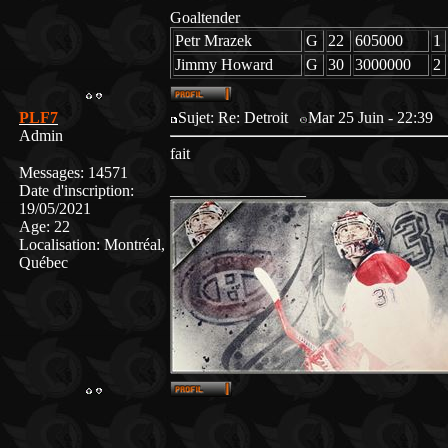
Goaltender
Petr Mrazek
G
22
605000
1
Jimmy Howard
G
30
3000000
2
PLF7
Sujet: Re: Detroit
Mar 25 Juin - 22:39
Admin
fait
Messages
:
14571
_________________
Date d'inscription
:
19/05/2021
Age
:
22
Localisation
:
Montréal,
Québec