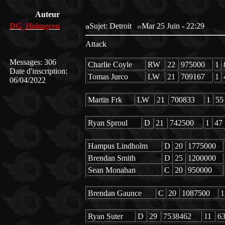
Auteur
DG_Holmgren
Sujet: Detroit
Mar 25 Juin - 22:29
Attack
Messages
:
306
Charlie Coyle
RW
22
975000
1
Date d'inscription
:
Tomas Jurco
LW
21
709167
1
06/04/2022
Martin Frk
LW
21
700833
1
55
Ryan Sproul
D
21
742500
1
47
Hampus Lindholm
D
20
1775000
Brendan Smith
D
25
1200000
Sean Monahan
C
20
950000
Brendan Gaunce
C
20
1087500
1
Ryan Suter
D
29
7538462
11
6