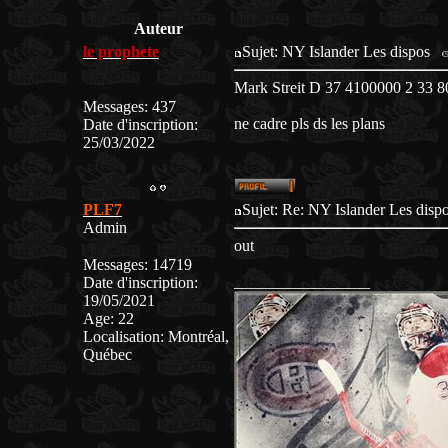
Auteur
le prophete
Sujet: NY Islander Les dispos
Mark Streit D 37 4100000 2 33 8
Messages
:
437
ne cadre pls ds les plans
Date d'inscription
:
25/03/2022
PLF7
Sujet: Re: NY Islander Les dis
Admin
out
Messages
:
14719
_________________
Date d'inscription
:
19/05/2021
Age
:
22
Localisation
:
Montréal,
Québec