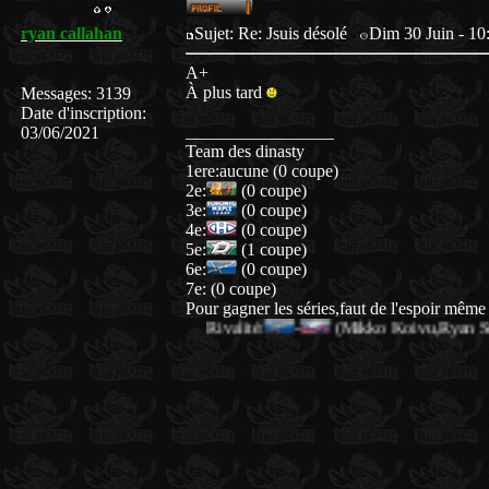
ryan callahan
Sujet: Re: Jsuis désolé
Dim 30 Juin - 10
A+
À plus tard
Messages
:
3139
Date d'inscription
:
_________________
03/06/2021
Team des dinasty
1ere:aucune (0 coupe)
2e:
(0 coupe)
3e:
(0 coupe)
4e:
(0 coupe)
5e:
(1 coupe)
6e:
(0 coupe)
7e:
(0 coupe)
Pour gagner les séries,faut de l'espoir même 
Rivalité:
-
(Mikko Koivu,Ryan Suter,Nikl