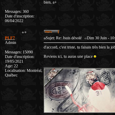
bien, a+
Messages
:
360
Date d'inscription
:
06/04/2022
PLF7
Sujet: Re: Jsuis désolé
Dim 30 Juin - 10
Admin
d'accord, c'est triste, tu faisais très bien la jo
Messages
:
15090
Reviens ici, tu auras une place
Date d'inscription
:
19/05/2021
_________________
Age
:
22
Localisation
:
Montréal,
Québec