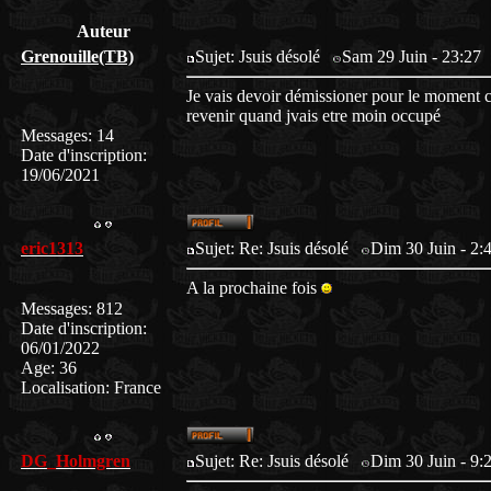
Auteur
Grenouille(TB)
Sujet: Jsuis désolé
Sam 29 Juin - 23:27
Je vais devoir démissioner pour le moment c
revenir quand jvais etre moin occupé
Messages
:
14
Date d'inscription
:
19/06/2021
eric1313
Sujet: Re: Jsuis désolé
Dim 30 Juin - 2:
A la prochaine fois
Messages
:
812
Date d'inscription
:
06/01/2022
Age
:
36
Localisation
:
France
DG_Holmgren
Sujet: Re: Jsuis désolé
Dim 30 Juin - 9: