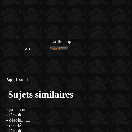
for the cup
Page
1
sur
1
Sujets similaires
»
jsuis iciii
»
Desole...........
»
désolé.........
»
desolé
»
Désolé