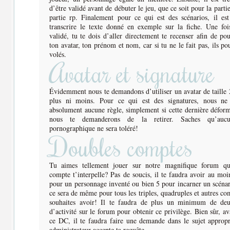
d’être validé avant de débuter le jeu, que ce soit pour la parti
partie rp. Finalement pour ce qui est des scénarios, il est
transcrire le texte donné en exemple sur la fiche. Une foi
validé, tu te dois d’aller directement te recenser afin de po
ton avatar, ton prénom et nom, car si tu ne le fait pas, ils pou
volés.
Avatar et signature
Évidemment nous te demandons d’utiliser un avatar de taille
plus ni moins. Pour ce qui est des signatures, nous ne
absolument aucune règle, simplement si cette dernière défor
nous te demanderons de la retirer. Saches qu’auc
pornographique ne sera toléré!
Doubles comptes
Tu aimes tellement jouer sur notre magnifique forum q
compte t’interpelle? Pas de soucis, il te faudra avoir au moi
pour un personnage inventé ou bien 5 pour incarner un scénari
ce sera de même pour tous les triples, quadruples et autres co
souhaites avoir! Il te faudra de plus un minimum de de
d’activité sur le forum pour obtenir ce privilège. Bien sûr, av
ce DC, il te faudra faire une demande dans le sujet approp
administrateur accepte ta requête.