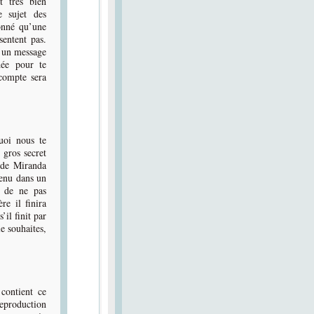
t très bien
 sujet des
onné qu’une
entent pas.
s un message
dée pour te
 compte sera
uoi nous te
 gros secret
 de Miranda
tenu dans un
es de ne pas
re il finira
il finit par
le souhaites,
 contient ce
reproduction