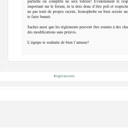
partielle ou complète ne sera tolérée! Évidemment le respe
important sur le forum, tu te dois donc d’être poli et respectu
ne pas tenir de propos raciste, homophobe ou bien sexiste au
te faire bannir.
Saches aussi que les règlements peuvent être soumis à des ch
des modifications sans préavis.
L’équipe te souhaite de bien t’amuser!
Règlements