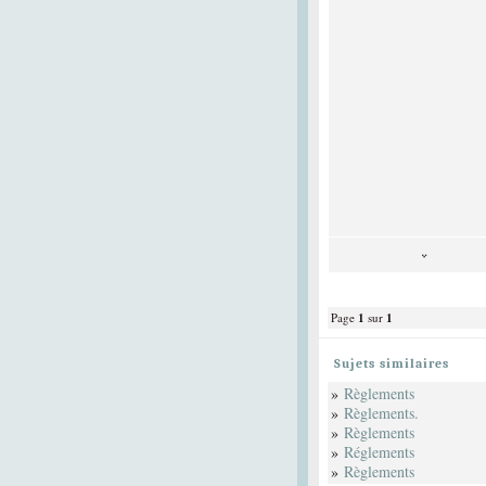
Page
1
sur
1
Sujets similaires
»
Règlements
»
Règlements.
»
Règlements
»
Réglements
»
Règlements