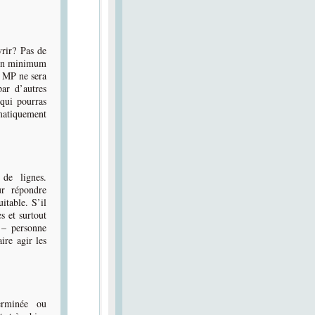
vrir? Pas de
? Un minimum
r MP ne sera
ar d’autres
qui pourras
atiquement
de lignes.
r répondre
itable. S’il
s et surtout
e – personne
aire agir les
erminée ou