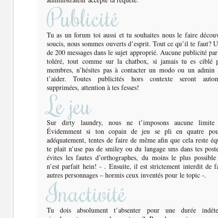
Publicité
Tu as un forum toi aussi et tu souhaites nous le faire décou
soucis, nous sommes ouverts d’esprit. Tout ce qu’il te faut
de 200 messages dans le sujet approprié. Aucune publicité pa
toléré, tout comme sur la chatbox, si jamais tu es ciblé p
membres, n’hésites pas à contacter un modo ou un admin 
t’aider. Toutes publicités hors contexte seront autom
supprimées, attention à tes fesses!
Le jeu
Sur dirty laundry, nous ne t’imposons aucune limite 
Évidemment si ton copain de jeu se pli en quatre pou
adéquatement, tentes de faire de même afin que cela reste équ
te plait n’use pas de smiley ou du langage sms dans tes poste
évites les fautes d’orthographes, du moins le plus possibl
n’est parfait hein! - . Ensuite, il est strictement interdit de f
autres personnages – hormis ceux inventés pour le topic -.
Inactivité
Tu dois absolument t’absenter pour une durée indét