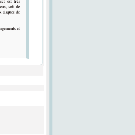
ct est très
eux, soit de
x risques de
angements et