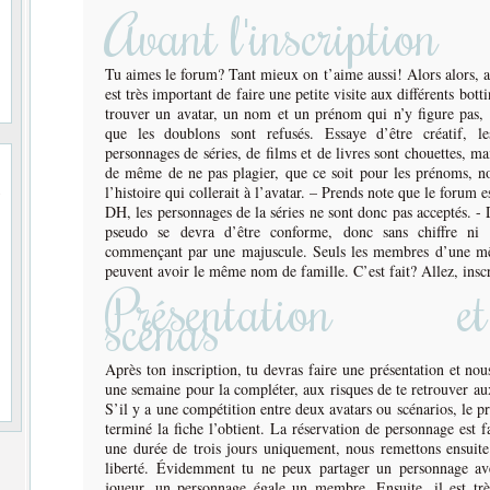
Avant l'inscription
Tu aimes le forum? Tant mieux on t’aime aussi! Alors alors, av
est très important de faire une petite visite aux différents botti
Bravo à nos trois nouveaux modérateurs
trouver un avatar, un nom et un prénom qui n’y figure pas,
Elliott Peterson
,
Charlie Walker
&
Alyson Nolans
que les doublons sont refusés. Essaye d’être créatif, 
personnages de séries, de films et de livres sont chouettes, mai
de même de ne pas plagier, que ce soit pour les prénoms, n
l’histoire qui collerait à l’avatar. – Prends note que le forum e
DH, les personnages de la séries ne sont donc pas acceptés. - 
pseudo se devra d’être conforme, donc sans chiffre ni
commençant par une majuscule. Seuls les membres d’une m
Votez pour nous
ici,
là
et
maintenant
peuvent avoir le même nom de famille. C’est fait? Allez, inscr
à tous les deux heures merciiii (=
Présentation et
scénas
Après ton inscription, tu devras faire une présentation et nous
une semaine pour la compléter, aux risques de te retrouver au
Bienvenue Invité sur Dirty Laundry
S’il y a une compétition entre deux avatars ou scénarios, le p
terminé la fiche l’obtient. La réservation de personnage est f
une durée de trois jours uniquement, nous remettons ensuite
liberté. Évidemment tu ne peux partager un personnage av
joueur, un personnage égale un membre. Ensuite, il est trè