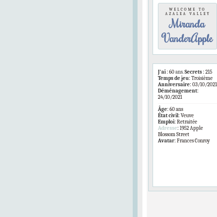
WELCOME TO
AZALEA VALLEY
Miranda
VanderApple
J'ai
:
60
ans.
Secrets
:
215
Temps de jeu
:
Troisième
Anniversaire
:
03/10/2021
Déménagement
:
24/10/2021
Âge
:
60 ans
État civil
:
Veuve
Emploi
:
Retraitée
Adresse
:
1952 Apple
Blossom Street
Avatar
:
Frances Conroy