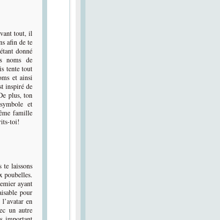
ant tout, il
ns afin de te
 étant donné
les noms de
s tente tout
oms et ainsi
st inspiré de
De plus, ton
 symbole et
ême famille
its-toi!
 te laissons
x poubelles.
remier ayant
aisable pour
 l’avatar en
ec un autre
s important