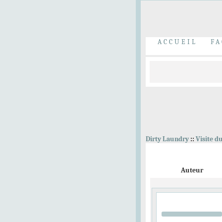
ACCUEIL
FA
Dirty Laundry
::
Visite d
Auteur