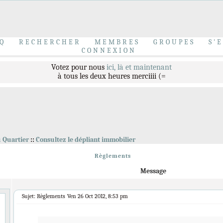
Bravo à nos trois nouveaux modérateurs
Elliott Peterson
,
Charlie Walker
&
Alyson Nolans
Q
RECHERCHER
MEMBRES
GROUPES
S'
CONNEXION
Votez pour nous
ici,
là
et
maintenant
à tous les deux heures merciiii (=
Bienvenue Invité sur Dirty Laundry
u Quartier
::
Consultez le dépliant immobilier
Règlements
Message
Sujet: Règlements
Ven 26 Oct 2012, 8:53 pm
Inscrivez-vous au
topic de groupe
dès maintenant.
Et venez accueillir le
nouveau voisin
, très mystérieux....