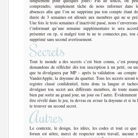
simplement pour quelques jours? Pas de soucis, on peu
comprendre, simplement tâche de nous informer dans le
absences afin que l’on ne supprime pas ton compte étant d
durée de 3 semaines est allouée aux membres qui ne se prés
Une fois le trois semaines d’inactivité passé, nous t’enverron
t’informant qu’une semaine supplémentaire te sera accor
présenter ou rp, si malgré tout tu ne te connectes pas, ton
supprimé sans second avertissement.
Secrets
Tout le monde a des secrets c’est bien connu, c’est pourq
demandons de réfléchir dès ton inscription à un petit, ou un
que tu divulguera par MP – après ta validation -au compte
VanderApple, la doyenne du quartier. Tous les secrets seront 
registre classé confidentiel, tiens donc ta langue et tach
divulguer ton secret aux différents membres, de toute maniè
bien par sortir au grand jour, un jour ou l’autre. Évidemment s’
être révélé dans le jeu, tu devras en aviser la doyenne et si tu 
te trouver un second secret.
Autres
Le contexte, le design, les idées, les codes et tout ce que
forum est nôtre, merci de respecter notre travail, aucune 