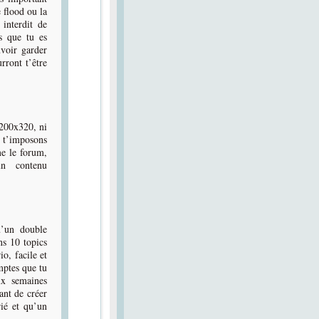
e flood ou la
 interdit de
s que tu es
uvoir garder
rront t’être
 200x320, ni
 t’imposons
me le forum,
un contenu
u’un double
ns 10 topics
o, facile et
mptes que tu
ux semaines
ant de créer
rié et qu’un