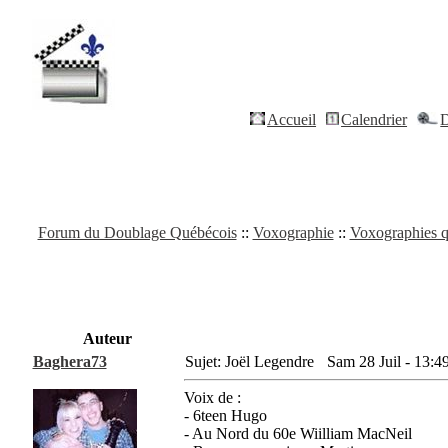
Accueil
Calendrier
D
Forum du Doublage Québécois
::
Voxographie
::
Voxographies q
Auteur
Baghera73
Sujet: Joël Legendre
Sam 28 Juil - 13:4
Voix de :
- 6teen Hugo
- Au Nord du 60e Wiilliam MacNeil