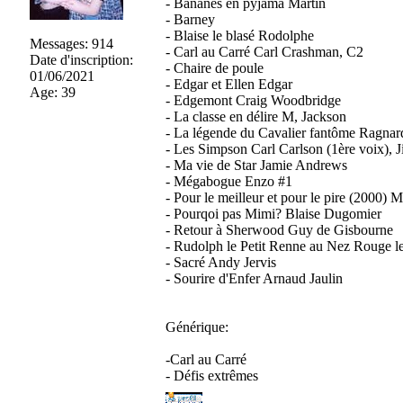
- Bananes en pyjama Martin
- Barney
- Blaise le blasé Rodolphe
Messages
:
914
- Carl au Carré Carl Crashman, C2
Date d'inscription
:
- Chaire de poule
01/06/2021
- Edgar et Ellen Edgar
Age
:
39
- Edgemont Craig Woodbridge
- La classe en délire M, Jackson
- La légende du Cavalier fantôme Ragnar
- Les Simpson Carl Carlson (1ère voix), J
- Ma vie de Star Jamie Andrews
- Mégabogue Enzo #1
- Pour le meilleur et pour le pire (2000) 
- Pourqoi pas Mimi? Blaise Dugomier
- Retour à Sherwood Guy de Gisbourne
- Rudolph le Petit Renne au Nez Rouge le
- Sacré Andy Jervis
- Sourire d'Enfer Arnaud Jaulin
Générique:
-Carl au Carré
- Défis extrêmes