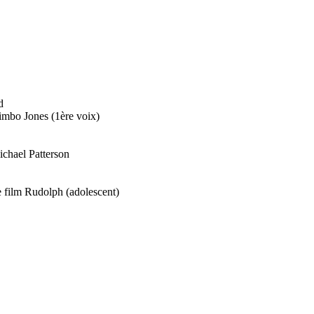
d
imbo Jones (1ère voix)
Michael Patterson
 film Rudolph (adolescent)