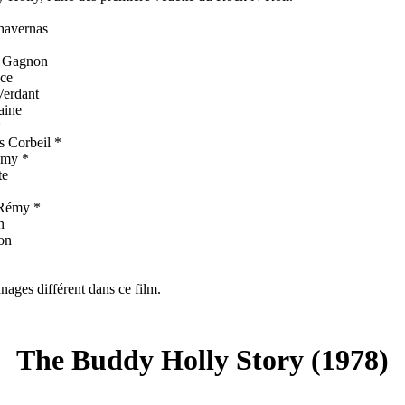
havernas
t Gagnon
nce
Verdant
aine
*
 Corbeil *
émy *
te
 Rémy *
n
on
ages différent dans ce film.
The Buddy Holly Story (1978)