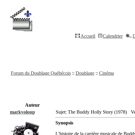
Accueil
Calendrier
D
Forum du Doublage Québécois
::
Doublage
::
Cinéma
Auteur
markyoloup
Sujet: The Buddy Holly Story (1978)
Ve
Synopsis
L'histoire de la carrière musicale de Bud