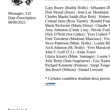
Gary Busey (Buddy Holly) : Sébastien D
Don Stroud (Jesse) : Jean-Luc Montminy
Messages
:
532
Charles Martin Smith (Ray Bob) : Huber
Date d'inscription
:
Conrad Janis (Ross Turner) : Ronald Fra
06/06/2021
Maria Richwine (Maria Elena) : Claudie 
Amy Johnston (Cindy Lou) : Nicole Font
Dick O'Neill (Sol Gittler) : Yves Corbeil 
Fred Travalena (Madman Mancuso) : Yves
Neva Patterson (Mme. Holly) : Louise R
Arch Johnson (M. Holly) : Yves Massicot
John F. Goff (T.J.) : Alain Zouvi
Gloria Irizarry (Mme. Santiago) : Louise
Jody Berry (Sam l'ingénieur) : Guy Nado
Richard Kennedy (Pasteur) : Serge Turge
Jim Beach (Wilson) : Daniel Lesourd
* Certains comédien doublait deux personn