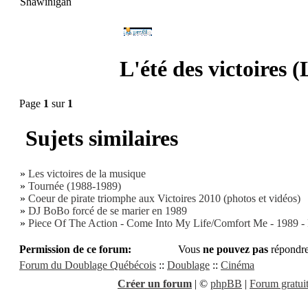
Shawinigan
L'été des victoires 
Page
1
sur
1
Sujets similaires
»
Les victoires de la musique
»
Tournée (1988-1989)
»
Coeur de pirate triomphe aux Victoires 2010 (photos et vidéos)
»
DJ BoBo forcé de se marier en 1989
»
Piece Of The Action - Come Into My Life/Comfort Me - 1989 -
Permission de ce forum:
Vous
ne pouvez pas
répondre
Forum du Doublage Québécois
::
Doublage
::
Cinéma
Créer un forum
|
©
phpBB
|
Forum gratuit