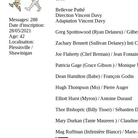
Bellevue Pathé
Direction Vincent Davy
Messages
:
288
Adaptation Vincent Davy
Date d'inscription
:
28/05/2021
Greg Spottiswood (Ryan Delaneu) / Gilbe
Age
:
42
Localisation
:
Zachary Bennett (Sullivan Delaney) Inti 
Plessisville /
Shawinigan
Joe Flaherty (Chef Berman) / Jean Fontai
Patricia Gage (Grace Gibson ) / Monique 
Dean Hamilton (Babe) / François Godin
Hugh Thompson (Mo) / Pierre Auger
Elliott Hurst (Myron) / Antoine Durand
Thor Bishopric (Billy Tisser) / Sébastien
Mary Durkan (Tante Maureen ) / Claudine
Mag Ruffman (Infirmière Blance) / Marie