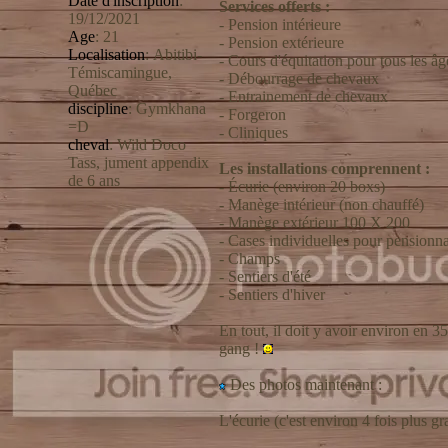
Date d'inscription
:
Services offerts :
19/12/2021
- Pension intérieure
Age
:
21
- Pension extérieure
Localisation
:
Abitibi-
- Cours d'équitation pour tous les âg
Témiscamingue,
- Débourrage de chevaux
Québec
- Entrainement de chevaux
discipline
:
Gymkhana
- Forgeron
=D
- Cliniques
cheval
:
Wild Doco
Tass, jument appendix
Les installations comprennent :
de 6 ans
- Écurie (environ 20 boxs)
- Manège intérieur (non chauffé)
- Manège extérieur 100 X 200
- Cases individuelles pour pensionna
- Champs
- Sentiers d'été
- Sentiers d'hiver
En tout, il doit y avoir environ en 
gang !
Des photos maintenant :
L'écurie (c'est environ 4 fois plus g