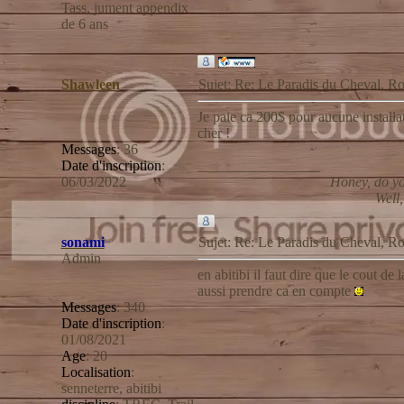
Tass, jument appendix
de 6 ans
Shawleen
Sujet: Re: Le Paradis du Cheval,
Je paie ca 200$ pour aucune installat
cher !
Messages
:
36
Date d'inscription
:
_________________
06/03/2022
Honey, do yo
Well,
sonami
Sujet: Re: Le Paradis du Cheval,
Admin
en abitibi il faut dire que le cout de 
aussi prendre ca en compte
Messages
:
340
Date d'inscription
:
01/08/2021
Age
:
20
Localisation
:
senneterre, abitibi