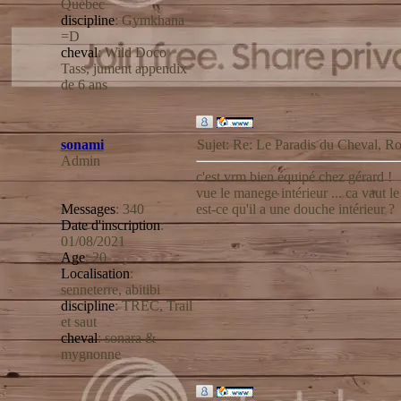
Québec
discipline
:
Gymkhana
=D
cheval
:
Wild Doco
Tass, jument appendix
de 6 ans
sonami
Sujet: Re: Le Paradis du Cheval,
Admin
c'est vrm bien équipé chez gérard !
vue le manege intérieur ... ca vaut le
Messages
:
340
est-ce qu'il a une douche intérieur ?
Date d'inscription
:
01/08/2021
Age
:
20
Localisation
:
senneterre, abitibi
discipline
:
TREC, Trail
et saut
cheval
:
sonara &
mygnonne