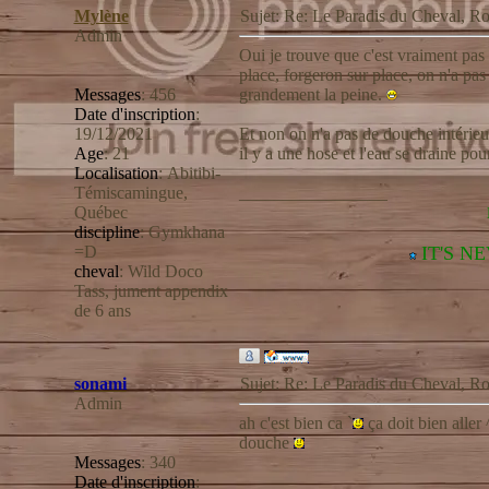
Mylène
Sujet: Re: Le Paradis du Cheval,
Admin
Oui je trouve que c'est vraiment pas 
place, forgeron sur place, on n'a pas
Messages
:
456
grandement la peine.
Date d'inscription
:
19/12/2021
Et non on n'a pas de douche intérieu
Age
:
21
il y a une hose et l'eau se draine pou
Localisation
:
Abitibi-
Témiscamingue,
_________________
Québec
discipline
:
Gymkhana
=D
IT'S N
cheval
:
Wild Doco
Tass, jument appendix
de 6 ans
sonami
Sujet: Re: Le Paradis du Cheval,
Admin
ah c'est bien ca `
ça doit bien aller 
douche
Messages
:
340
Date d'inscription
: