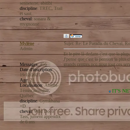
senneterre, abitibi
discipline
:
TREC, Trail
et saut
cheval
:
sonara &
mygnonne
Mylène
Sujet: Re: Le Paradis du Cheval,
Admin
Et le pire là dedans c'est que la pl
J'pense que c'est la pension la plus 
Messages
:
456
grands centres pcq pour tout ces serv
Date d'inscription
:
19/12/2021
_________________
Age
:
21
Localisation
:
Abitibi-
Témiscamingue,
IT'S N
Québec
discipline
:
Gymkhana
=D
cheval
:
Wild Doco
Tass, jument appendix
de 6 ans