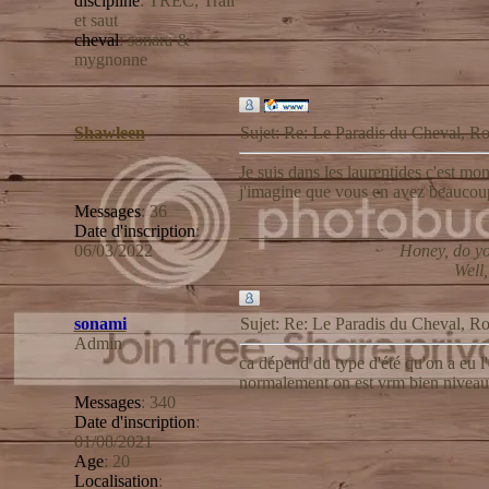
discipline
:
TREC, Trail
et saut
cheval
:
sonara &
mygnonne
Shawleen
Sujet: Re: Le Paradis du Cheval,
Je suis dans les laurentides c'est mon
j'imagine que vous en avez beaucoup
Messages
:
36
Date d'inscription
:
_________________
06/03/2022
Honey, do yo
Well,
sonami
Sujet: Re: Le Paradis du Cheval,
Admin
ca dépend du type d'été qu'on a eu l'
normalement on est vrm bien niveau
Messages
:
340
Date d'inscription
:
01/08/2021
Age
:
20
Localisation
: