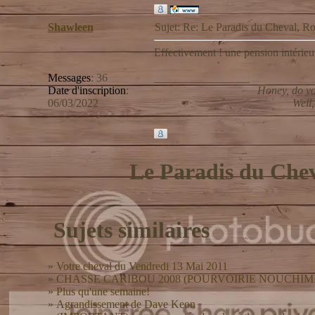
Shawleen
Sujet: Re: Le Paradis du Cheval,
Effectivement ! une pension intérieur
Messages
:
36
_________________
Date d'inscription
:
Honey, do yo
06/03/2022
Well,
Le Paradis du Che
Sujets similaires
»
Votre cheval du Vendredi 13 Mai 2011
»
CHASSE CARIBOU 2008 (POURVOIRIE NOUCHIMI
»
Plus qu'une semaine!
»
Agrandissement de Dave Keon