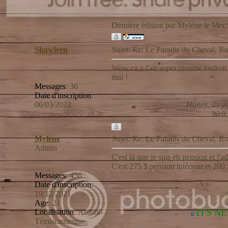
Dernière édition par Mylène le Mer 9
Shawleen
Sujet: Re: Le Paradis du Cheval,
Wow ca a l'air super comme endroit ! 
mal !
Messages
:
36
Date d'inscription
:
_________________
06/03/2022
Honey, do yo
Well,
Mylène
Sujet: Re: Le Paradis du Cheval,
Admin
C'est là que je suis en pension et j'a
C'est 275 $ pension intérieur et 200 
Messages
:
456
Date d'inscription
:
_________________
19/12/2021
Age
:
21
Localisation
:
Abitibi-
IT'S N
Témiscamingue,