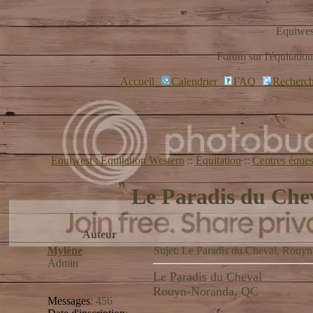
Equiwest
Forum sur l'équitation
Accueil
Calendrier
FAQ
Recherch
Equiwest : Équitation Western
::
Équitation
::
Centres éques
Le Paradis du Che
Auteur
Mylène
Sujet: Le Paradis du Cheval, Ro
Admin
Le Paradis du Cheval
Rouyn-Noranda, QC
Messages
:
456