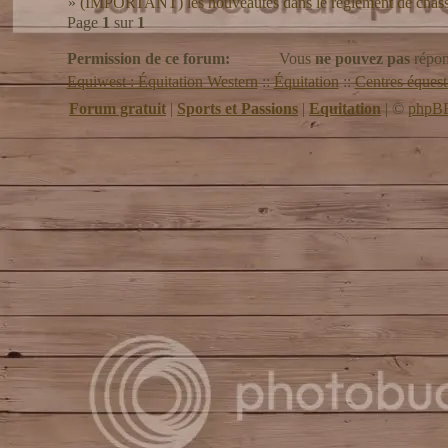
»
(IMPORTANT) les nouveautés dans le réglement de chasse
Page
1
sur
1
Permission de ce forum:
Vous
ne pouvez pas
répon
Equiwest : Équitation Western
::
Équitation
::
Centres équest
Forum gratuit
|
Sports et Passions
|
Equitation
|
©
phpB