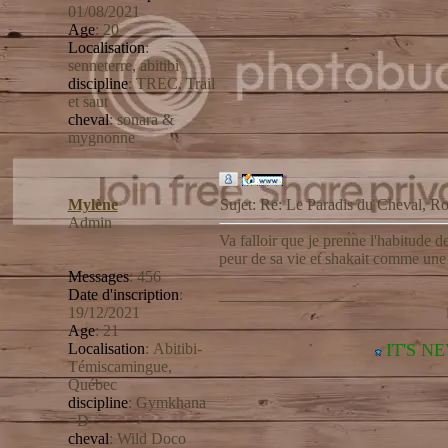
01/08/2021
Age
:
20
Localisation
:
senneterre, abitibi
discipline
:
TREC, Trail
et saut
cheval
:
sonara &
mygnonne
Mylène
Sujet: Re: Le Paradis du Cheval,
Admin
Va falloir que je prenne l'habitude de 
peur de sa vie et shakait comme une 
Messages
:
456
Date d'inscription
:
_________________
19/12/2021
Age
:
21
Localisation
:
Abitibi-
IT'S N
Témiscamingue,
Québec
discipline
:
Gymkhana
=D
cheval
:
Wild Doco