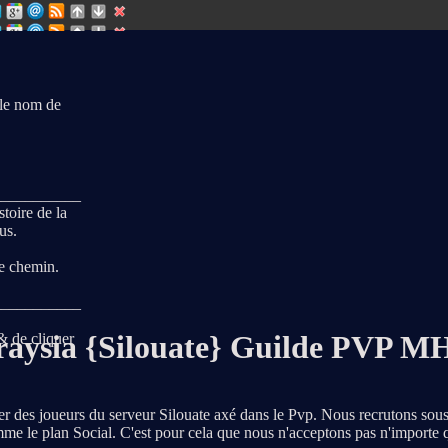
r le nom de
___________
toire de la
us.
e chemin.
___________
raysia {Silouate} Guilde PVP M
& de cliquer
ter des joueurs du serveur Silouate axé dans le Pvp. Nous recrutons sou
me le plan Social. C'est pour cela que nous n'acceptons pas n'importe q