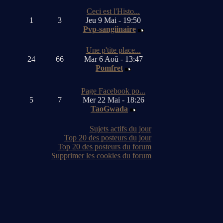
Ceci est l'Histo...
1
3
Jeu 9 Mai - 19:50
Pvp-sangiinaire
Une p'tite place...
24
66
Mar 6 Aoû - 13:47
Pomfret
Page Facebook po...
5
7
Mer 22 Mai - 18:26
TaoGwada
Sujets actifs du jour
Top 20 des posteurs du jour
Top 20 des posteurs du forum
Supprimer les cookies du forum