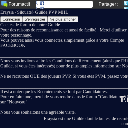
Partager :
Forumactif
Eraysia {Silouate} Guilde PVP MHL
Ceci est le forum de notre Guilde.
Pour des raisons de reconnaissance et aussi de facilité : Merci d'utilise
votre personnage.
Vous pouvez aussi vous connectez simplement grâce a votre Compte
FACEBOOK.
_______________________________________________________
Nous vous invitons a lire les Conditions de Recrutement (ainsi que l'His
Guilde, si vous êtes intéressés) pour de plus amples information sur No
Ne ne recrutons QUE des joueurs PVP. Si vous etes PVM, passez votr
_______________________________________________________
Il est a noter que les Recrutements se font par Candidatures.
E
Pour en faire une, merci de vous rendre dans le forum "Candidatures" 
sur "Nouveau".
Nous vous souhaitons une agréable visite.
Eraysia est une Guilde dont le but est de recru
com