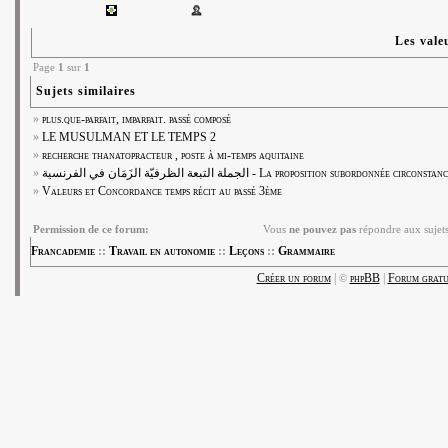
Les vale
Page
1
sur
1
Sujets similaires
»
plus.que-parfait, imparfait. passé composé
»
LE MUSULMAN ET LE TEMPS 2
»
recherche thanatopracteur , poste à mi-temps aquitaine
»
الجملة التبعة الظرفيّة الزَمَان في الفرنسية - La proposition subordonnée 
»
Valeurs et Concordance temps récit au passé 3ème
Permission de ce forum:
Vous
ne pouvez pas
répondre aux sujet
Francademie
::
Travail en autonomie
::
Leçons
::
Grammaire
Créer un forum
|
phpBB
|
Forum gratui
©