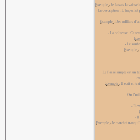
Exemple :
Je faisais la vaisse
- La description : L’Imparfait p
Exemple :
Des milliers d’arb
- La politesse : Ce t
Exe
- Le souha
Exemple :
Le Passé simple est un tem
ex
Exemple :
Il était en tr
- On l’uti
- Il e
- I
Exemple :
Je marchai tranquil