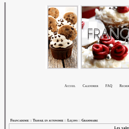
Accueil
Calendrier
FAQ
Recher
Francademie
::
Travail en autonomie
::
Leçons
::
Grammaire
Les vale