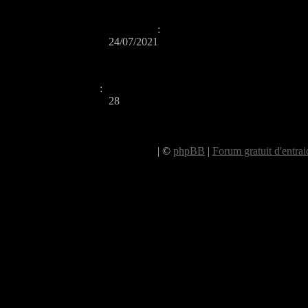
Date d'inscription
:
24/07/2021
Age
:
28
|
©
phpBB
|
Forum gratuit d'entrai