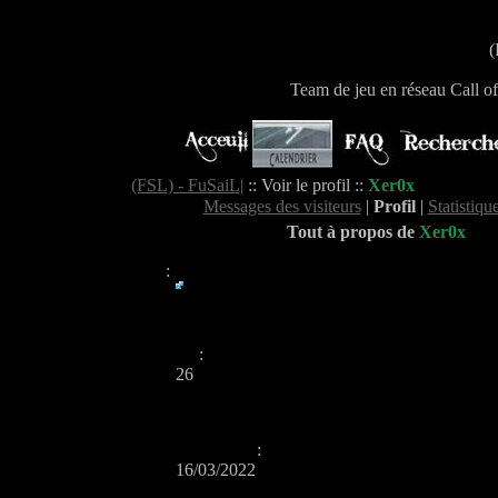
(
Team de jeu en réseau Call o
(FSL) - FuSaiL|
:: Voir le profil ::
Xer0x
Messages des visiteurs
|
Profil
|
Statistiqu
Tout à propos de
Xer0x
Sexe
:
Messages
:
26
Date de naissance
:
16/03/2022