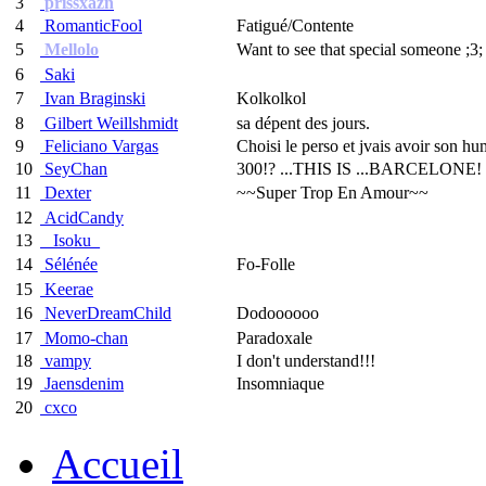
3
prissxazn
4
RomanticFool
Fatigué/Contente
5
Mellolo
Want to see that special someone ;3;
6
Saki
7
Ivan Braginski
Kolkolkol
8
Gilbert Weillshmidt
sa dépent des jours.
9
Feliciano Vargas
Choisi le perso et jvais avoir son hu
10
SeyChan
300!? ...THIS IS ...BARCELONE!
11
Dexter
~~Super Trop En Amour~~
12
AcidCandy
13
_Isoku_
14
Sélénée
Fo-Folle
15
Keerae
16
NeverDreamChild
Dodoooooo
17
Momo-chan
Paradoxale
18
vampy
I don't understand!!!
19
Jaensdenim
Insomniaque
20
cxco
Accueil