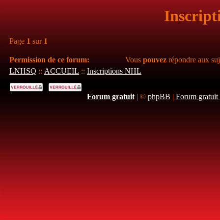
Inscript
Page
1
sur
1
Permission de ce forum:
Vous
pouvez
répondre aux suj
LNHSQ
::
ACCUEIL
::
Inscriptions NHL
Forum gratuit
|
©
phpBB
|
Forum gratuit 