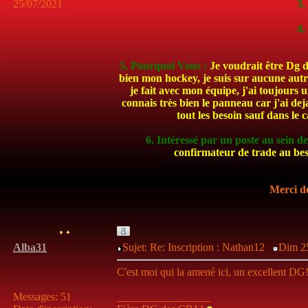
25/07/2021
3.
4.
5. Pourquoi Vous :
Je voudrait être Dg de
bien mon hockey, je suis sur aucune autr
je fait avec mon équipe, j'ai toujours 
connais très bien le panneau car j'ai de
tout les besoin sauf dans le 
6. Intéressé par un poste au sein de 
confirmateur de trade au bes
Merci de
Alba31
Sujet: Re: Inscription : Nathan12
Dim 25
C'est moi qui la amené ici, un excellent DG
Messages
:
51
_________________