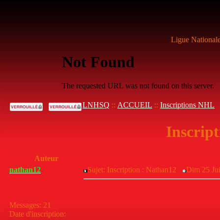
Ligue National
LNHSQ
::
ACCUEIL
::
Inscriptions NHL
Inscrip
Auteur
nathan12
Sujet: Inscription : Nathan12
Dim 25 Jui
Messages
:
21
Date d'inscription
: