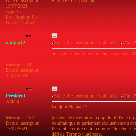
Date d'inscription
:
Fière DG des CBJ !
19/07/2021
Age
:
15
Localisation
:
St-
Nicolas (Lévis)
nathan12
Sujet: Re: Inscription : Nathan12
Dim 25
ouais et j'espere bien etre choisie car sa la d'
Messages
:
21
Date d'inscription
:
25/07/2021
Président
Sujet: Re: Inscription : Nathan12
Dim 25
Admin
Bonjour Nathan12,
Messages
:
182
je viens de recevoir un coup de fil d'une org
Date d'inscription
:
voudrait que tu parlement exclusivement avec 
13/07/2021
Ils semble croire en toi comme Directeur Gén
défi de Toronto t'intéresse.