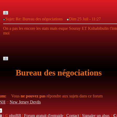
Sujet: Re: Bureau des négociations
Dim 25 Juil - 11:27
On a pas les encore les stats mais esque Souray ET Knhabibulin t'inte
moi
Bureau des négociations
rum:
Vous
ne pouvez pas
répondre aux sujets dans ce forum
LNH
::
New Jersey Devils
it
|
©
phpBB
|
Forum gratuit d'entraide
|
Contact
|
Signaler un abus
|
C