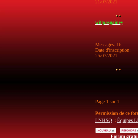
21/07/2021
willpasgainey
Messages
:
16
Date d'inscription
:
25/07/2021
Page
1
sur
1
Permission de ce fo
LNHSQ
::
Équipes 
Forum gratu