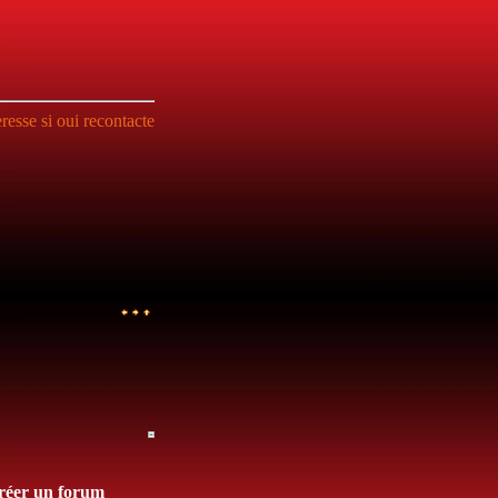
resse si oui recontacte
réer un forum