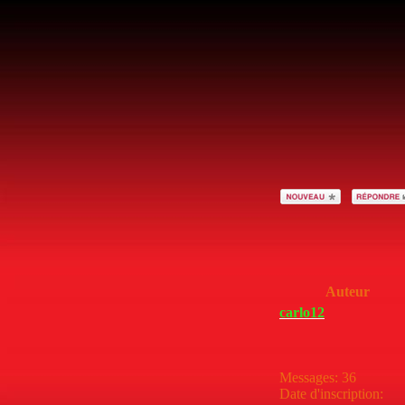
Auteur
carlo12
Messages
:
36
Date d'inscription
: