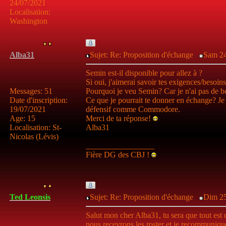
24/07/2021
Localisation
:
Washington
Alba31
Sujet: Re: Proposition d'échange
Sam 24
Semin est-il disponible pour allez à ?
Si oui, j'aimerai savoir tes exigences/besoins e
Messages
:
51
Pourquoi je veu Semin? Car je n'ai pas de 
Date d'inscription
:
Ce que je pourrait te donner en échange? Je
19/07/2021
défensif comme Commodore.
Age
:
15
Merci de ta réponse!
Localisation
:
St-
Alba31
Nicolas (Lévis)
_________________
Fière DG des CBJ !
Ted Leonsis
Sujet: Re: Proposition d'échange
Dim 25 
Salut mon cher Alba31, tu sera que tout est 
nous recevrons les roster et je recommunique