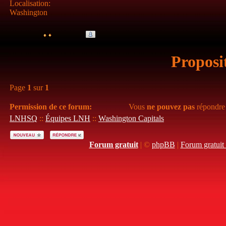
Localisation
:
Washington
Proposi
Page
1
sur
1
Permission de ce forum:
Vous
ne pouvez pas
répondre 
LNHSQ
::
Équipes LNH
::
Washington Capitals
Forum gratuit
|
©
phpBB
|
Forum gratuit 