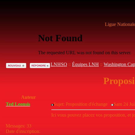
Ligue National
LNHSQ
::
Équipes LNH
::
Washington Capi
Proposi
Auteur
Ted Leonsis
Sujet: Proposition d'échange
Sam 24 Jui
Ici vous pouvez placez vos proposition, et j
Messages
:
33
Date d'inscription
: