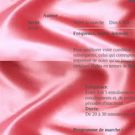
Auteur
Invité
Sujet: la marche
Dim 6 Mar - 
Invité
Fréquence, durée, intensité
Pour améliorer votre condition c
subséquents, celui qui correspond
important de noter qu'un program
certaines règles en termes de
fré
Fréquence
:
Entre 3 et 5 entraînements
entraînements et, de préfé
périodes d'inactivité.
Durée
:
De 20 à 30 minutes par e
Programme de marche :