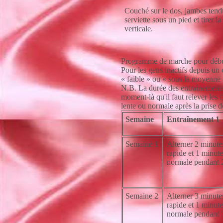
Couché sur le dos, jambes tend
serviette sous un pied et tirer l
verticale.
Programme de marche pour débu
Pour les gens inactifs depuis un 
« faible » ou « sous la moyenne 
N.B. La durée des entraînements 
moment-là qu'il faut relever le
lente ou normale après la prise 
Semaine
Entraînement 1
Semaine 1
Alterner 2 minute
rapide et 1 minut
normale pendant 
Semaine 2
Alterner 3 minute
rapide et 1 minut
normale pendant 