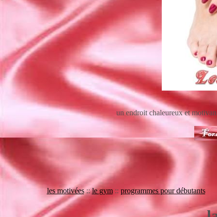
un endroit chaleureux et motivan
les motivées
::
le gym
::
programmes pour débutants
l