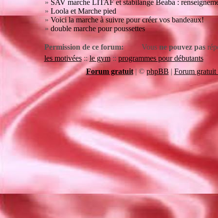
»
SAV marche LITAF et stabilange Beaba : renseigneme
»
Loola et Marche pied
»
Voici la marche à suivre pour créer vos bandeaux!
»
double marche pour poussettes
Permission de ce forum:
Vous
ne pouvez pas
rép
les motivées
::
le gym
::
programmes pour débutants
Forum gratuit
|
©
phpBB
|
Forum gratuit 