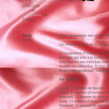
Date d'inscription
:
05/05/2021
Age
:
40
Localisation
:
St-
Zotique
Invité
Sujet: programme moi et cie
Me
Invité
j'ai cherché partout sur le forum 
Ce programme d’exercices est rép
physique par jour. Les lundis, me
sont réservés aux exercices muscu
sociales ou culturelles. À vous d
Programme progressid’'entraîne
1re semaine
Lundi: 15 minutes de marche
Mardi: 15 minutes d’exercices m
Mercredi: 15 minutes de marche
Jeudi: 15 minutes d’exercices mu
Vendredi: 15 minutes de marche