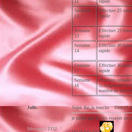
11
rapide
Semaine
Effectuer 25 minu
12
rapide
Semaine
Effectuer 25 minu
13
rapide
Semaine
Effectuer 30 minu
14
rapide
Semaine
Effectuer 30 minu
15
rapide
Semaine
Plusieurs options 
16
2) Augmenter la d
nombre de marche
Julie.
Sujet: Re: la marche
Dim 17 A
je pense que je vais essayer de 
Messages
:
2332
j'en ai pas) loll