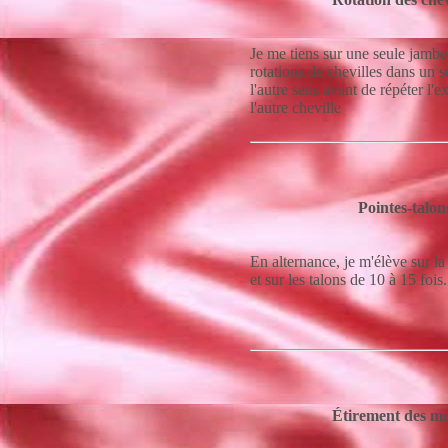
Je me tiens sur une seule jambe 
rotations de chevilles dans un s
l'autre sens avant de répéter l'e
l'autre cheville
Pointes-talon
En alternance, je m'élève sur la
et sur les talons de 10 à 15 fois.
Étirement des mo