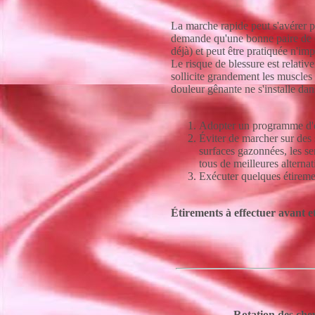
La marche rapide peut s'avérer po
demande qu'une bonne paire de c
déjà) et peut être pratiquée n'im
Le risque de blessure est relative
sollicite grandement les muscles 
douleur gênante ne s'installe dan
Adopter un programme d'e
Éviter de marcher sur des 
surfaces gazonnées, les sen
tous de meilleures alternat
Exécuter quelques étiremen
Étirements à effectuer avant e
Rotation des chev