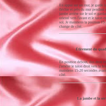
En appui sur un mur, je garde l
fléchie et près du mur pendant q
jambe arrière sur le sol et garda
orienté vers l'avant et le talon 
sol. Je maintiens la position 15
change de côté.
Étirement du quad
En position debout, dos droit et
j'amène le talon droit vers la fes
maintiens 15-20 secondes avan
côté.
La jambe et la ser