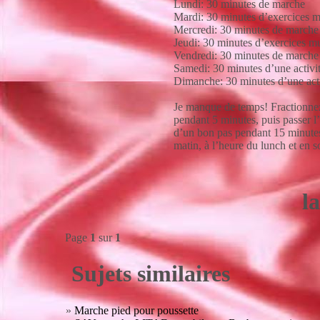
Lundi: 30 minutes de marche
Mardi: 30 minutes d’exercices m
Mercredi: 30 minutes de marche
Jeudi: 30 minutes d’exercices mu
Vendredi: 30 minutes de marche
Samedi: 30 minutes d’une activit
Dimanche: 30 minutes d’une acti
Je manque de temps! Fractionnez
pendant 5 minutes, puis passer l
d’un bon pas pendant 15 minutes
matin, à l’heure du lunch et en s
l
Page
1
sur
1
Sujets similaires
»
Marche pied pour poussette