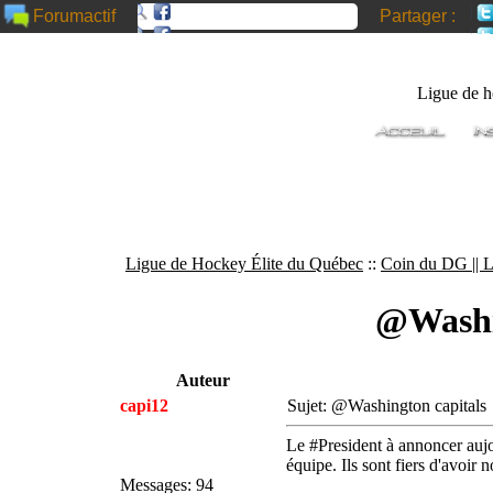
Partager :
Forumactif
Ligue de 
Ligue de Hockey Élite du Québec
::
Coin du DG ||
@Washin
Auteur
capi12
Sujet: @Washington capital
Le #President à annoncer auj
équipe. Ils sont fiers d'av
Messages
:
94