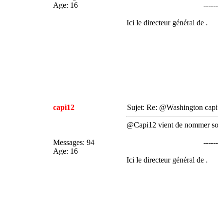
Age
:
16
------
Ici le directeur général de .
capi12
Sujet: Re: @Washington cap
@Capi12 vient de nommer son
Messages
:
94
------
Age
:
16
Ici le directeur général de .