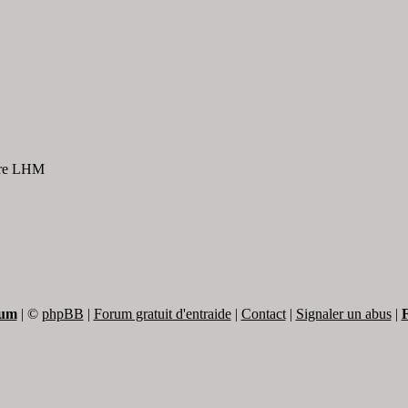
ire LHM
rum
|
©
phpBB
|
Forum gratuit d'entraide
|
Contact
|
Signaler un abus
|
F