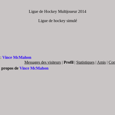
Ligue de Hockey Multijoueur 2014
Ligue de hockey simulé
::
Vince McMahon
Messages des visiteurs
|
Profil
|
Statistiques
|
Amis
|
Con
à propos de
Vince McMahon