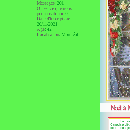
Messages
:
201
Qu'est-ce que nous
pensons de toi
:
0
Date d'inscription
:
20/11/2021
Age
:
42
Localisation
:
Montréal
Noël à 
La fêt
Canada a déci
pour l'occasi