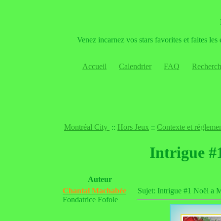
Venez incarnez vos stars favorites et faites le
Accueil
Calendrier
FAQ
Recherch
Montréal City
::
Hors Jeux
::
Contexte et régleme
Intrigue #
Auteur
Chantal Machabée
Sujet: Intrigue #1 Noël 
Fondatrice Fofole