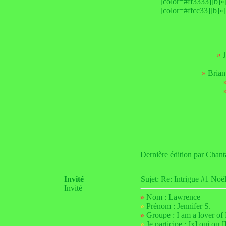
[color=#ff3333][b]»[
[color=#ffcc33][b]»[
»
»
Brian
Dernière édition par Chant
Invité
Sujet: Re: Intrigue #1 N
Invité
»
Nom : Lawrence
»
Prénom : Jennifer S.
»
Groupe : I am a lover of
»
Je participe : [x] oui ou [