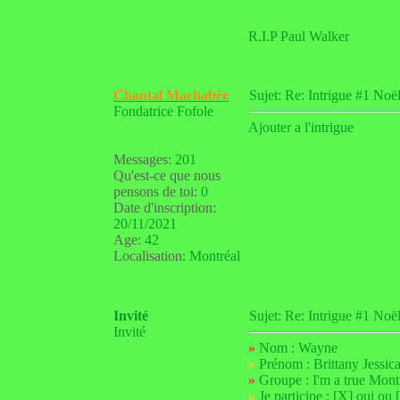
R.I.P Paul Walker
Chantal Machabée
Sujet: Re: Intrigue #1 N
Fondatrice Fofole
Ajouter a l'intrigue
Messages
:
201
Qu'est-ce que nous
pensons de toi
:
0
Date d'inscription
:
20/11/2021
Age
:
42
Localisation
:
Montréal
Invité
Sujet: Re: Intrigue #1 N
Invité
»
Nom : Wayne
»
Prénom : Brittany Jessic
»
Groupe : I'm a true Mont
»
Je participe : [X] oui ou 