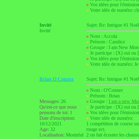
»
Vos idées pour l'émission :
»
Votre idée de numéro: chan
Invité
Sujet: Re: Intrigue #1 N
Invité
»
Nom : Accola
»
Prénom : Candice
»
Groupe : I am New Mont
»
Je participe : [X] oui ou 
»
Vos idées pour l'émission 
»
Votre idée de numéro: Je 
Brian O Conner
Sujet: Re: Intrigue #1 N
»
Nom : O'Conner
»
Prénom : Brian
Messages
:
26
»
Groupe :
I am a new Mon
Qu'est-ce que nous
»
Je participe : [X] oui ou 
pensons de toi
:
1
»
Vos idées pour l'émission
Date d'inscription
:
»
Votre idée de numéro:
10/12/2021
1 compétition de course sur
Age
:
32
rouge ect.
Localisation
:
Montréal
2 on fait écouter les chans