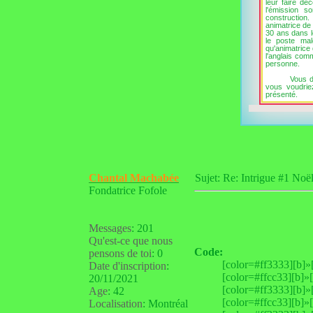
leur faire dé
l'émission s
construction
animatrice de
30 ans dans l
le poste mal
qu'animatrice 
l'anglais co
personne.
Vous d
vous voudrie
présenté.
Chantal Machabée
Sujet: Re: Intrigue #1 N
Fondatrice Fofole
Messages
:
201
Qu'est-ce que nous
Code:
pensons de toi
:
0
[color=#ff3333][b]»[
Date d'inscription
:
[color=#ffcc33][b]»[
20/11/2021
[color=#ff3333][b]»[
Age
:
42
[color=#ffcc33][b]»[/
Localisation
:
Montréal