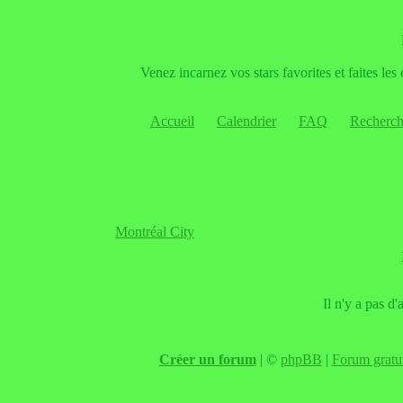
Venez incarnez vos stars favorites et faites le
Accueil
Calendrier
FAQ
Recherch
Montréal City
Il n'y a pas d
Créer un forum
|
©
phpBB
|
Forum gratui