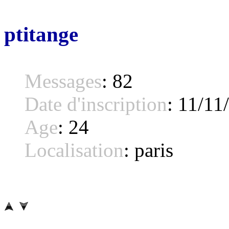
ptitange
Messages
:
82
Date d'inscription
:
11/11
Age
:
24
Localisation
:
paris