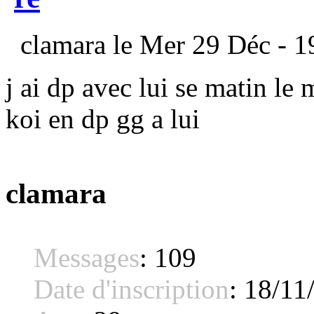
clamara le Mer 29 Déc - 1
j ai dp avec lui se matin le
koi en dp gg a lui
clamara
Messages
:
109
Date d'inscription
:
18/11