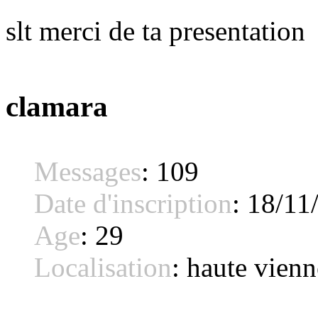
slt merci de ta presentation
clamara
Messages
:
109
Date d'inscription
:
18/11
Age
:
29
Localisation
:
haute vienn