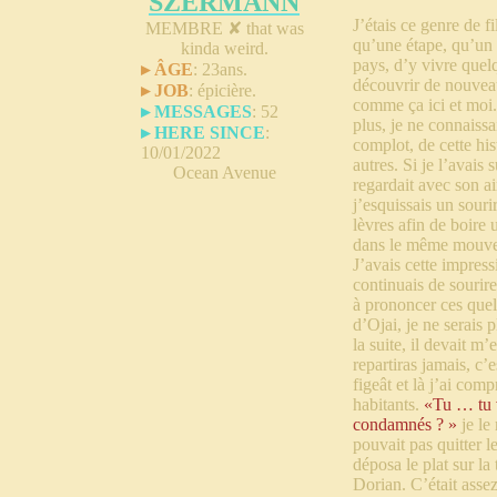
SZERMANN
J’étais ce genre de f
MEMBRE ✘
that was
qu’une étape, qu’un 
kinda weird.
pays, d’y vivre quelq
▸ ÂGE
:
23ans.
découvrir de nouvea
▸ JOB
:
épicière.
comme ça ici et moi..
▸ MESSAGES
:
52
plus, je ne connaissai
▸ HERE SINCE
:
complot, de cette his
10/01/2022
autres. Si je l’avais
Ocean Avenue
regardait avec son a
j’esquissais un sourir
lèvres afin de boire 
dans le même mouv
J’avais cette impres
continuais de sourir
à prononcer ces quelq
d’Ojai, je ne serais 
la suite, il devait 
repartiras jamais, c’
figeât et là j’ai comp
habitants.
«Tu … tu 
condamnés ? »
je le
pouvait pas quitter l
déposa le plat sur la
Dorian. C’était assez