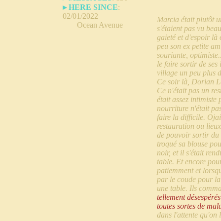
▸ HERE SINCE
:
02/01/2022
Marcia était plutôt u
Ocean Avenue
s'étaient pas vu beau
gaieté et d'espoir là
peu son ex petite ami
souriante, optimiste..
le faire sortir de se
village un peu plus 
Ce soir là, Dorian La
Ce n'était pas un res
était assez intimiste
nourriture n'était pa
faire la difficile. O
restauration ou lieux
de pouvoir sortir du
troqué sa blouse pou
noir, et il s'était r
table. Et encore pour
patiemment et lorsqu'
par le coude pour la 
une table. Ils comma
tellement désespérés
toutes sortes de mal
dans l'attente qu'on 