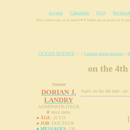
Accueil
Calendrier
FAQ
Recherch
ux d'avoir des membres comme vous, en or massif ♥ N'oubliez pas de poster sur le sujet Bazz
OCEAN AVENUE
::
::
Lemon grove avenue
::
l
on the 4th
Auteur
DORIAN J.
Sujet: on the 4th date - pv
LANDRY
ADMINISTRATEUR
✘
deux mots.
▸ ÂGE
:
26 YO.
▸ JOB
:
DOCTEUR
▸ MESSAGES
:
130