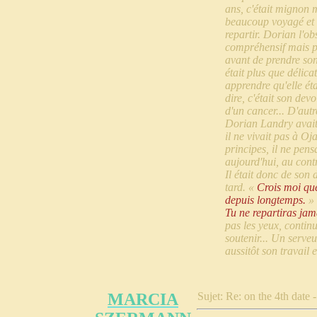
ans, c'était mignon m
beaucoup voyagé et q
repartir. Dorian l'o
compréhensif mais pa
avant de prendre son
était plus que délicat
apprendre qu'elle éta
dire, c'était son dev
d'un cancer... D'autr
Dorian Landry avait 
il ne vivait pas à Oj
principes, il ne pen
aujourd'hui, au contr
Il était donc de son 
tard. «
Crois moi que 
depuis longtemps.
» 
Tu ne repartiras jama
pas les yeux, contin
soutenir... Un serveu
aussitôt son travail e
MARCIA
Sujet: Re: on the 4th date 