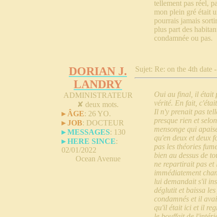
tellement pas réel, p
mon plein gré était 
pourrais jamais sort
plus part des habitan
condamnée ou pas.
DORIAN J.
Sujet: Re: on the 4th date 
LANDRY
Oui au final, il étai
ADMINISTRATEUR
vérité. En fait, c'é
✘
deux mots.
Il n'y prenait pas tel
▸ ÂGE
:
26 YO.
presque rien et selon
▸ JOB
:
DOCTEUR
mensonge qui apaise l
▸ MESSAGES
:
130
qu'en deux et deux fo
▸ HERE SINCE
:
pas les théories fume
02/01/2022
bien au dessus de tou
Ocean Avenue
ne repartirait pas et
immédiatement chang
lui demandait s'il in
déglutit et baissa les 
condamnés et il avai
qu'il était ici et il r
le bouffait de l'inté