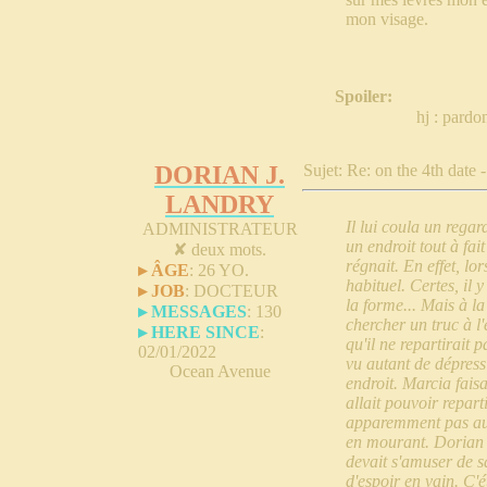
mon visage.
Spoiler:
hj : pardon
DORIAN J.
Sujet: Re: on the 4th date 
LANDRY
Il lui coula un regar
ADMINISTRATEUR
un endroit tout à fa
✘
deux mots.
régnait. En effet, lo
▸ ÂGE
:
26 YO.
habituel. Certes, il 
▸ JOB
:
DOCTEUR
la forme... Mais à la
▸ MESSAGES
:
130
chercher un truc à l'
▸ HERE SINCE
:
qu'il ne repartirait 
02/01/2022
vu autant de dépress
Ocean Avenue
endroit. Marcia faisa
allait pouvoir reparti
apparemment pas au c
en mourant. Dorian L
devait s'amuser de sa
d'espoir en vain. C'