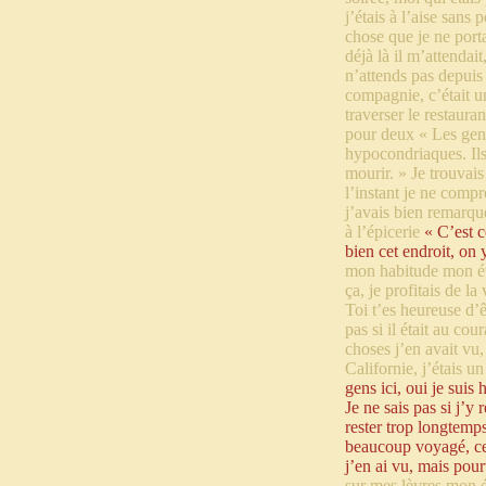
j’étais à l’aise sans 
chose que je ne porta
déjà là il m’attendai
n’attends pas depuis 
compagnie, c’était u
traverser le restaura
pour deux « Les gens
hypocondriaques. Ils
mourir. » Je trouvais
l’instant je ne comp
j’avais bien remarqué
à l’épicerie
« C’est 
bien cet endroit, on 
mon habitude mon éte
ça, je profitais de l
Toi t’es heureuse d’ê
pas si il était au co
choses j’en avait vu
Californie, j’étais un
gens ici, oui je suis 
Je ne sais pas si j’y 
rester trop longtemps
beaucoup voyagé, ce 
j’en ai vu, mais pour
sur mes lèvres mon é