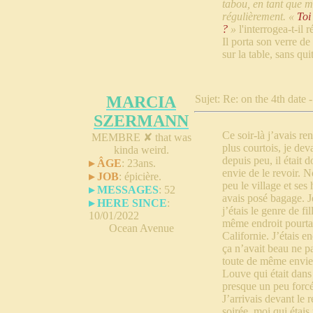
tabou, en tant que mé
régulièrement. «
Toi
?
»
l'interrogea-t-il r
Il porta son verre de
sur la table, sans qui
MARCIA
Sujet: Re: on the 4th date 
SZERMANN
Ce soir-là j’avais r
MEMBRE ✘
that was
plus courtois, je deva
kinda weird.
depuis peu, il était 
▸ ÂGE
:
23ans.
envie de le revoir. N
▸ JOB
:
épicière.
peu le village et ses
▸ MESSAGES
:
52
avais posé bagage. J
▸ HERE SINCE
:
j’étais le genre de f
10/01/2022
même endroit pourtan
Ocean Avenue
Californie. J’étais e
ça n’avait beau ne pa
toute de même envie
Louve qui était dans 
presque un peu forcé 
J’arrivais devant le r
soirée, moi qui étais