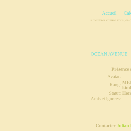
Accueil
Cal
Nous sommes tellement heureux d'avoir des membres comme vous, en or ma
OCEAN AVENUE
Présence 
Avatar:
ME
Rang:
kind
Statut:
Hors
Amis et ignorés:
Contacter
Julian