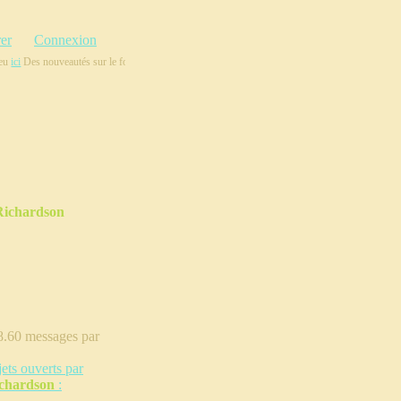
rer
Connexion
u
ici
Des nouveautés sur le forum grâce à votre aide, vous pouvez, dès maintenant, compléter ce
Richardson
28.60 messages par
jets ouverts par
ichardson
: