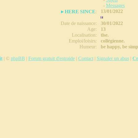
:
-
Messages
:
13/01/2022
▸ HERE SINCE
:
Date de naissance
:
30/01/2022
Age
:
13
Localisation
:
tlse.
Emploi/loisirs
:
collégienne.
Humeur
:
be happy, be simp
it
|
©
phpBB
|
Forum gratuit d'entraide
|
Contact
|
Signaler un abus
|
Cr