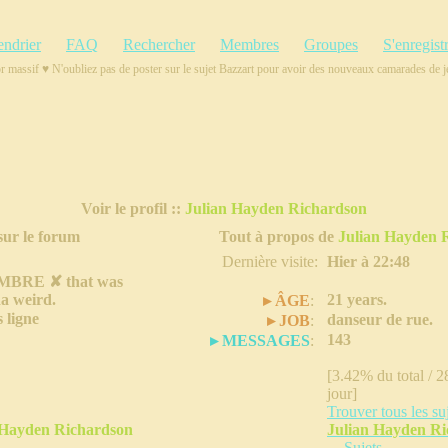
endrier
FAQ
Rechercher
Membres
Groupes
S'enregist
ssif ♥ N'oubliez pas de poster sur le sujet Bazzart pour avoir des nouveaux camarades de je
Voir le profil ::
Julian Hayden Richardson
sur le forum
Tout à propos de
Julian Hayden 
Dernière visite:
Hier à 22:48
MBRE ✘
that was
a weird.
21 years.
▸ ÂGE
:
 ligne
danseur de rue.
▸ JOB
:
143
▸ MESSAGES
:
[3.42% du total / 
jour]
Trouver tous les su
 Hayden Richardson
Julian Hayden R
-
Sujets