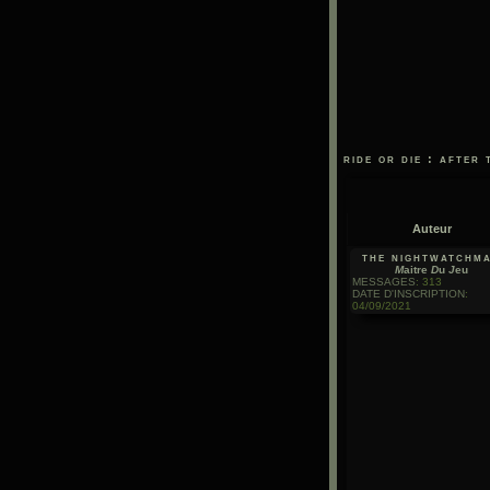
ride or die : after 
Auteur
the nightwatchm
M
aitre
D
u
J
eu
MESSAGES
:
313
DATE D'INSCRIPTION
:
04/09/2021