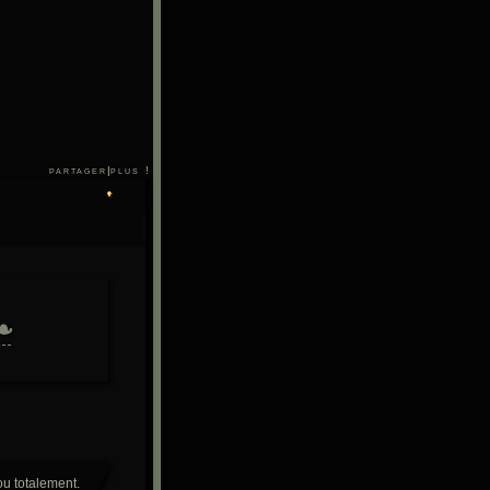
partager
|
plus !
❧
ou totalement.