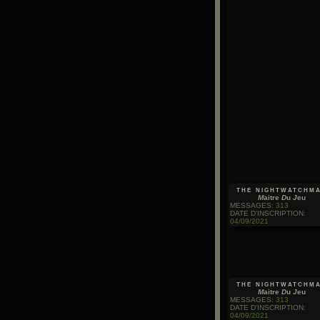
the nightwatchm
M
aitre
D
u
J
eu
MESSAGES
:
313
DATE D'INSCRIPTION
:
04/09/2021
the nightwatchm
M
aitre
D
u
J
eu
MESSAGES
:
313
DATE D'INSCRIPTION
:
04/09/2021