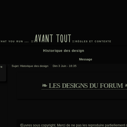
avant tout
that you run ...
::
::
règles et contexte
Historique des design
Message
Sujet: Historique des design
Dim 3 Juin - 16:35
an
❧ LES DESIGNS DU FORUM 
Œuvres sous copyright. Merci de ne pas les reproduire partiellement 