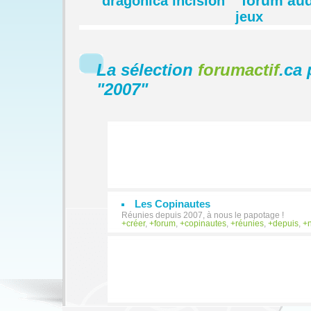
forum aud
dragonica incision
jeux
La sélection
forumactif
.ca 
"
2007
"
Les Copinautes
Réunies depuis 2007, à nous le papotage !
créer
,
forum
,
copinautes
,
réunies
,
depuis
,