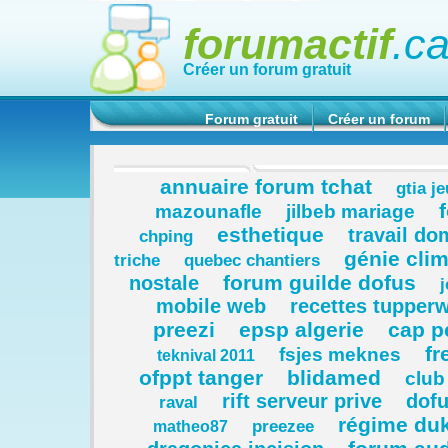
forumactif
.c
Créer un forum gratuit
Forum gratuit
Créer un forum
annuaire forum tchat
gtia j
mazounafle
jilbeb mariage
esthetique
travail do
chping
génie cli
triche
quebec chantiers
forum guilde dofus
nostale
mobile web
recettes tupperw
preezi
epsp algerie
cap p
fr
fsjes meknes
teknival 2011
ofppt tanger
blidamed
club
rift serveur prive
dofu
raval
régime du
preezee
matheo87