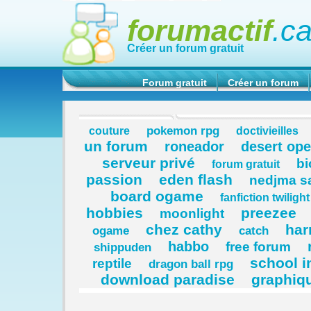
forumactif
.c
Créer un forum gratuit
Forum gratuit
Créer un forum
pokemon rpg
couture
doctivieilles
un forum
roneador
desert ope
serveur privé
bi
forum gratuit
passion
eden flash
nedjma s
board ogame
fanfiction twilight
hobbies
preezee
moonlight
chez cathy
har
ogame
catch
habbo
free forum
shippuden
school i
reptile
dragon ball rpg
download paradise
graphiq