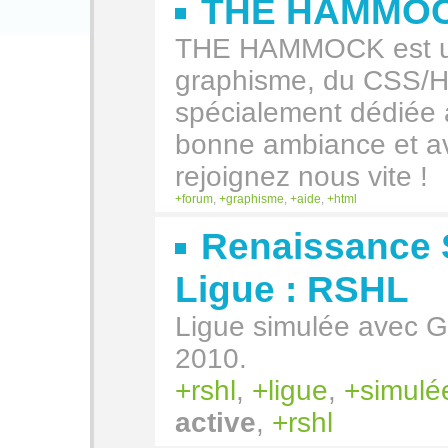
THE HAMMO
THE HAMMOCK est un
graphisme, du CSS/H
spécialement dédiée
bonne ambiance et av
rejoignez nous vite !
forum
,
graphisme
,
aide
,
html
Renaissance 
Ligue : RSHL
Ligue simulée avec 
2010.
rshl
,
ligue
,
simulé
active
,
rshl