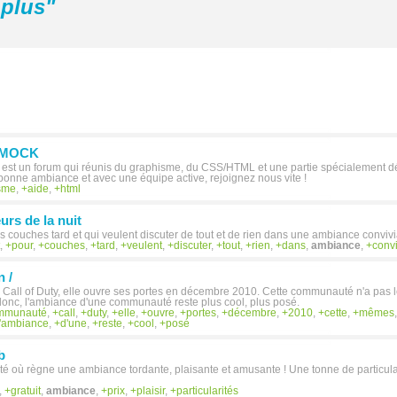
plus
"
MMOCK
 un forum qui réunis du graphisme, du CSS/HTML et une partie spécialement dé
nne ambiance et avec une équipe active, rejoignez nous vite !
sme
,
aide
,
html
urs de la nuit
s couches tard et qui veulent discuter de tout et de rien dans une ambiance convivi
,
pour
,
couches
,
tard
,
veulent
,
discuter
,
tout
,
rien
,
dans
,
ambiance
,
convi
n /
all of Duty, elle ouvre ses portes en décembre 2010. Cette communauté n'a pas l
donc, l'ambiance d'une communauté reste plus cool, plus posé.
mmunauté
,
call
,
duty
,
elle
,
ouvre
,
portes
,
décembre
,
2010
,
cette
,
mêmes
l'ambiance
,
d'une
,
reste
,
cool
,
posé
b
té où règne une ambiance tordante, plaisante et amusante ! Une tonne de particular
,
gratuit
,
ambiance
,
prix
,
plaisir
,
particularités