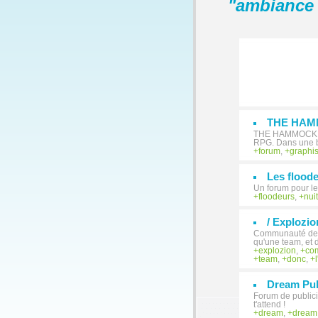
"
ambiance 
THE HA
THE HAMMOCK est
RPG. Dans une bo
forum
,
graphi
Les floode
Un forum pour le
floodeurs
,
nuit
/ Explozio
Communauté de C
qu'une team, et 
explozion
,
co
team
,
donc
,
Dream Pu
Forum de publici
t'attend !
dream
,
dream