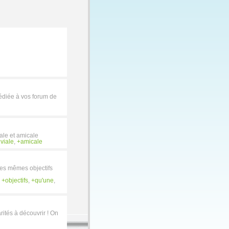
diée à vos forum de
ale et amicale
viale
,
amicale
es mêmes objectifs
,
objectifs
,
qu'une
,
ités à découvrir ! On