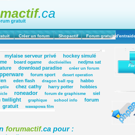
umactif
.ca
orum gratuit
atuit
Créer un forum
Shopactif
Forum gratuit d'entraid
mylaise serveur privé
hockey simulé
ame
board ogame
nedjma sat
doctivieilles
For
rature
download paradise
créer un forum
upperware
forum sport
desert operation
den
eden flash
habbo
dragon ball rpg
chez cathy
harry potter
hobbies
eptile
roneador
siel
forum de graphisme
icle
 twilight
forum
school info
graphique
gratuit
wawapowa film
on
forumactif
.ca pour :