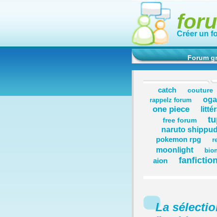
for
Créer un f
Forum gr
catch
couture
og
rappelz forum
one piece
litté
t
free forum
naruto shippu
pokemon rpg
r
moonlight
bion
fanfiction
aion
La sélecti