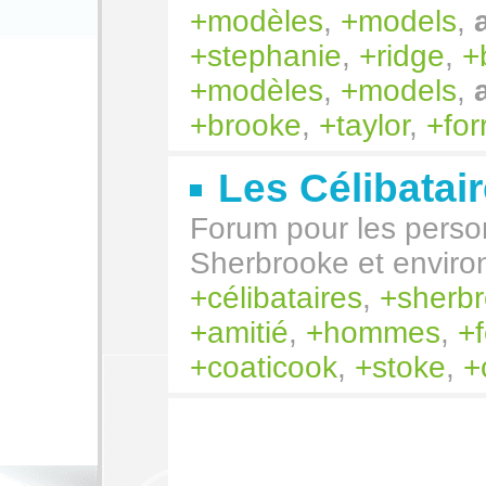
modèles
,
models
,
stephanie
,
ridge
,
modèles
,
models
,
brooke
,
taylor
,
for
Les Célibatai
Forum pour les perso
Sherbrooke et enviro
célibataires
,
sherb
amitié
,
hommes
,
coaticook
,
stoke
,