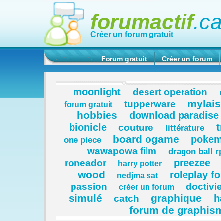
forumactif
.c
Créer un forum gratuit
Forum gratuit
Créer un forum
moonlight
desert operation
mylais
tupperware
forum gratuit
hobbies
download paradise
t
bionicle
couture
littérature
board ogame
pokem
one piece
wawapowa film
dragon ball r
preezee
roneador
harry potter
wood
roleplay f
nedjma sat
passion
doctivie
créer un forum
simulé
graphique
h
catch
forum de graphis