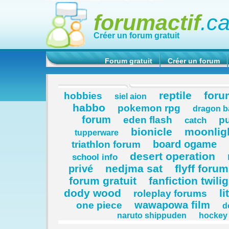
forumactif
.c
Créer un forum gratuit
Forum gratuit
Créer un forum
reptile
foru
hobbies
siel aion
habbo
pokemon rpg
dragon ba
forum
eden flash
pu
catch
bionicle
moonlig
tupperware
board ogame
triathlon forum
desert operation
school info
nedjma sat
flyff foru
privé
forum gratuit
fanfiction twilig
dody wood
li
roleplay forums
wawapowa film
one piece
d
naruto shippuden
hockey