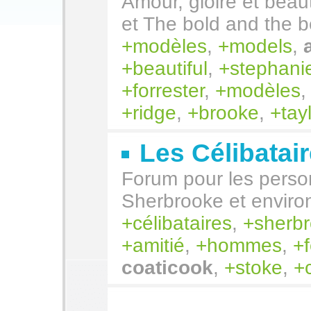
Amour, gloire et beau
et The bold and the be
modèles
,
models
,
beautiful
,
stephani
forrester
,
modèles
ridge
,
brooke
,
tay
Les Célibatai
Forum pour les perso
Sherbrooke et enviro
célibataires
,
sherb
amitié
,
hommes
,
coaticook
,
stoke
,